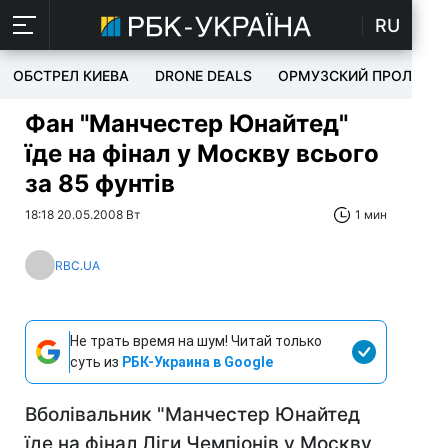
RU
ОБСТРЕЛ КИЕВА
DRONE DEALS
ОРМУЗСКИЙ ПРОЛИВ
Фан "Манчестер Юнайтед"
їде на фінал у Москву всього
за 85 фунтів
18:18 20.05.2008 Вт
1 мин
RBC.UA
Не трать время на шум! Читай только
суть из
РБК-Украина в Google
Вболівальник "Манчестер Юнайтед
їде на фінал Ліги Чемпіонів у Москву,