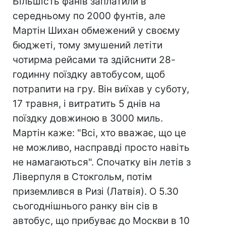
Більшість фанів заплатили в
середньому по 2000 фунтів, але
Мартін Шихан обмежений у своєму
бюджеті, тому змушений летіти
чотирма рейсами та здійснити 28-
годинну поїздку автобусом, щоб
потрапити на гру. Він виїхав у суботу,
17 травня, і витратить 5 днів на
поїздку довжиною в 3000 миль.
Мартін каже: "Всі, хто вважає, що це
не можливо, насправді просто навіть
не намагаються". Спочатку він летів з
Ліверпуля в Стокгольм, потім
приземлився в Ризі (Латвія). О 5.30
сьогоднішнього ранку він сів в
автобус, що прибуває до Москви в 10