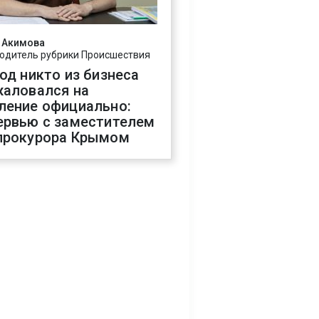
 Акимова
одитель рубрики Происшествия
год никто из бизнеса
жаловался на
ление официально:
ервью с заместителем
прокурора Крымом