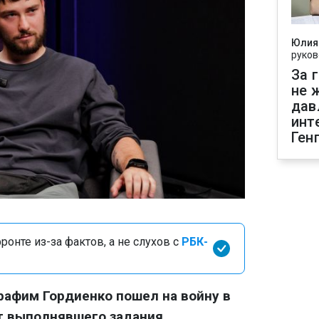
Юлия
руков
За 
не 
дав
инт
Ген
онте из-за фактов, а не слухов с
РБК-
афим Гордиенко пошел на войну в
от выполнявшего задания