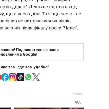
артін додає:" Дехто не здатен на це,
у, що в нього діти. Та якщо час є - це
вирішив не витрачатися на нічліг,
е всю ніч після фіналу проти "Челсі".
главное! Подпишитесь на наши
новления в Google!
 нас там, где вам удобно!