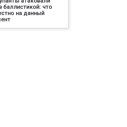
упанты атаковали
в баллистикой: что
естно на данный
ент