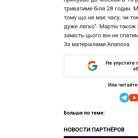
триватиме біля 28 годин. М
тому що не має часу, чи том
дуже легко". Мартін також 
замість цього він не спатим
За матеріалами Ananova.
Не упустите 
об
Или читайте
Больше по теме: