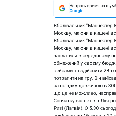
Не трать время на шум!
Google
Вболівальник "Манчестер Юн
Москву, маючи в кишені вс
Вболівальник "Манчестер Юн
Москву, маючи в кишені всь
заплатили в середньому по
обмежений у своєму бюдже
рейсами та здійснити 28-г
потрапити на гру. Він виїхав
на поїздку довжиною в 3000
що це не можливо, насправ
Спочатку він летів з Лівер
Ризі (Латвія). О 5.30 сього
прибуває до Москви в 10 р