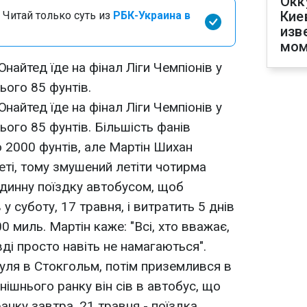
Окк
Кие
 Читай только суть из
РБК-Украина в
изв
мом
айтед їде на фінал Ліги Чемпіонів у
ього 85 фунтів.
айтед їде на фінал Ліги Чемпіонів у
ого 85 фунтів. Більшість фанів
 2000 фунтів, але Мартін Шихан
ті, тому змушений летіти чотирма
одинну поїздку автобусом, щоб
 у суботу, 17 травня, і витратить 5 днів
 миль. Мартін каже: "Всі, хто вважає,
ді просто навіть не намагаються".
пуля в Стокгольм, потім приземлився в
днішнього ранку він сів в автобус, що
анку завтра, 21 травня - поїздка