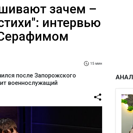
ашивают зачем –
стихи": интервью
 Серафимом
15 мин
чился после Запорожского
АНАЛ
рит военнослужащий