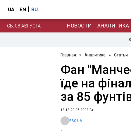
UA
EN
RU
НОВОСТИ
АНАЛИТИКА
СБ, 08 АВГУСТА
О
Главная
»
Аналитика
»
Статьи
Фан "Манче
їде на фіна
за 85 фунті
18:18 20.05.2008 Вт
RBC.UA