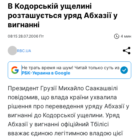
В Кодорській ущелині
розташується уряд Абхазії у
вигнанні
08:15 28.07.2006 Пт
4 мин
RBC.UA
Не трать время на шум! Читай только суть из
РБК-Украина в Google
Президент Грузії Михайло Саакашвілі
повідомив, що влада країни ухвалила
рішення про переведення уряду Абхазії у
вигнанні до Кодорської ущелини. Уряд
Абхазії у вигнанні офіційний Тбілісі
вважає єдиною легітимною владою цієї