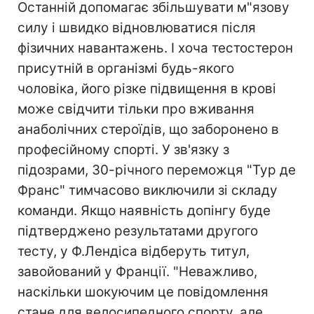
Останній допомагає збільшувати м"язову
силу і швидко відновлюватися після
фізичних навантажень. І хоча тестостерон
присутній в організмі будь-якого
чоловіка, його різке підвищення в крові
може свідчити тільки про вживання
анаболічних стероїдів, що заборонено в
професійному спорті. У зв'язку з
підозрами, 30-річного переможця "Тур де
Франс" тимчасово виключили зі складу
команди. Якщо наявність допінгу буде
підтверджено результатами другого
тесту, у Ф.Лендіса відберуть титул,
завойований у Франції. "Неважливо,
наскільки шокуючим це повідомлення
стане для велосипедного спорту, але