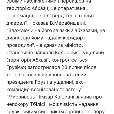
своїми наближеними і перейшов на
територію Абхазії; це оперативна
інформація, не підтверджена з інших
джерел", - сказав В.Мерабишвілі.
"Зважаючи на його зв'язки з абхазами, не
дивно, що йому надали коридор і
проводили", - відзначив міністр.
Становище навколо Кодорської ущелини
(територія Абхазії, контролюється
Грузією) загострилася 23 липня після
того, як колишній уповноважений
президента Грузії в ущелині, екс-
командир воєнізованого загону
"Мисливець" Емзар Квіциані заявив про
непокору Тбілісі і можливість надання
грузинським силовикам збройного опору.