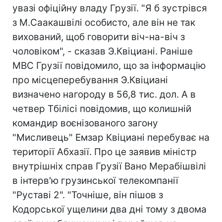
увазі офіційну владу Грузії. "Я б зустрівся
з М.Саакашвілі особисто, але він не так
вихований, щоб говорити віч-на-віч з
чоловіком", - сказав Э.Квіциані. Раніше
МВС Грузії повідомило, що за інформацію
про місцеперебування Э.Квіциані
визначено нагороду в 56,8 тис. дол. А в
четвер Тбілісі повідомив, що колишній
командир воєнізованого загону
"Мисливець" Емзар Квіциані перебуває на
території Абхазії. Про це заявив міністр
внутрішніх справ Грузії Вано Мерабішвілі
в інтерв'ю грузинської телекомпанії
"Руставі 2". "Точніше, він пішов з
Кодорської ущелини два дні тому з двома