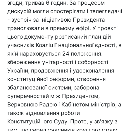
згоди, тривав 6 годин. За процесом
дискусій могли спостерігати і телеглядачі
- зустріч за ініціативою Президента
транслювали в прямому ефірі. У проекті
цього документу розписаний план дій
учасників Коаліції національної єдності, в
якій нараховується 24 положення:
збереження унітарності і соборності
України, продовження і удосконалення
конституційної реформи, створення
збалансованої системи, заборона
суперечностей між Президентом,
Верховною Радою і Кабінетом міністрів, а
також відновлення роботи
Конституційного Суду. Проте, у зв'язку з
тим, що серед учасників круглого столу