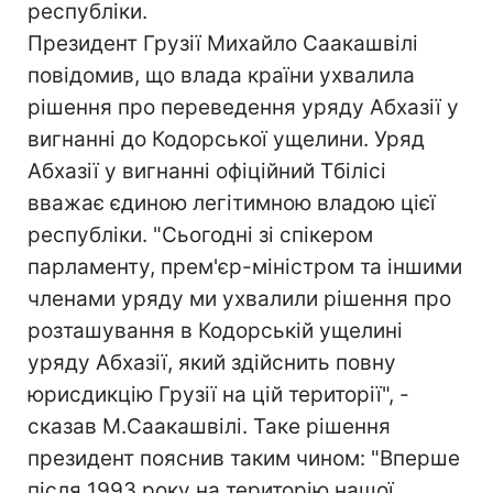
республіки.
Президент Грузії Михайло Саакашвілі
повідомив, що влада країни ухвалила
рішення про переведення уряду Абхазії у
вигнанні до Кодорської ущелини. Уряд
Абхазії у вигнанні офіційний Тбілісі
вважає єдиною легітимною владою цієї
республіки. "Сьогодні зі спікером
парламенту, прем'єр-міністром та іншими
членами уряду ми ухвалили рішення про
розташування в Кодорській ущелині
уряду Абхазії, який здійснить повну
юрисдикцію Грузії на цій території", -
сказав М.Саакашвілі. Таке рішення
президент пояснив таким чином: "Вперше
після 1993 року на територію нашої