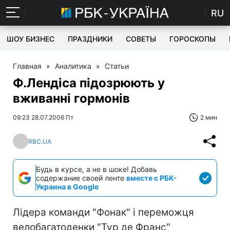
RU
ШОУ БИЗНЕС
ПРАЗДНИКИ
СОВЕТЫ
ГОРОСКОПЫ
Главная
»
Аналитика
»
Статьи
Ф.Лендіса підозрюють у
вживанні гормонів
09:23 28.07.2006 Пт
2 мин
RBC.UA
Будь в курсе, а не в шоке! Добавь
содержание своей ленте
вместе с РБК-
Украина в Google
Лідера команди "Фонак" і переможця
велобагатоденки "Тур де Франс"