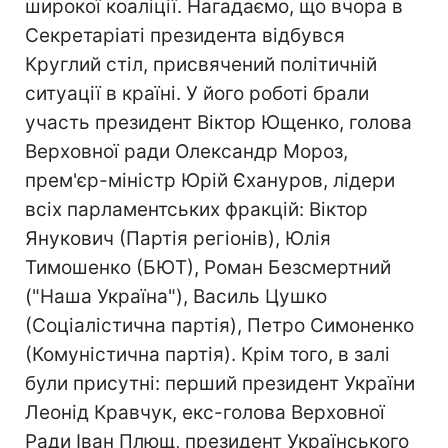
широкої коаліції. Нагадаємо, що вчора в
Секретаріаті президента відбувся
Круглий стіл, присвячений політичній
ситуації в країні. У його роботі брали
участь президент Віктор Ющенко, голова
Верховної ради Олександр Мороз,
прем'єр-міністр Юрій Єхануров, лідери
всіх парламентських фракцій: Віктор
Янукович (Партія регіонів), Юлія
Тимошенко (БЮТ), Роман Безсмертний
("Наша Україна"), Василь Цушко
(Соціалістична партія), Петро Симоненко
(Комуністична партія). Крім того, в залі
були присутні: перший президент України
Леонід Кравчук, екс-голова Верховної
Ради Іван Плющ, президент Українського