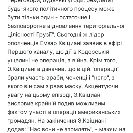
переговори, будь-які угоди, результат
будь-якого політичного процесу може
бути тільки один - остаточне і
безповоротне відновлення територіальної
цілісності Грузії". Сьогодні ж лідер
ополченців Емзар Квіциані заявив в ефірі
Першого каналу, що дії в Кодорській
ущелині не операція, а війна. Крім того,
Э.Квіциані відзначив, що в цій "операції"
брали участь араби, чеченці і "негр", з
якого він сам зірвав маску. Акцентуючи
увагу на цьому епізоді, Э.Квіциані
висловив крайній подив можливим
фактом участі в операції американських
громадян. На закінчення Э.Квіциані
додав: "Нас вони не зломлять", - маючи на