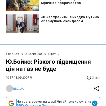
Главная
»
Аналитика
»
Статьи
Ю.Бойко: Різкого підвищення
цін на газ не буде
10:57 13.09.2007 Чт
3 мин
RBC.UA
Не трать время на шум! Читай только суть из
РБК-Украина в Google