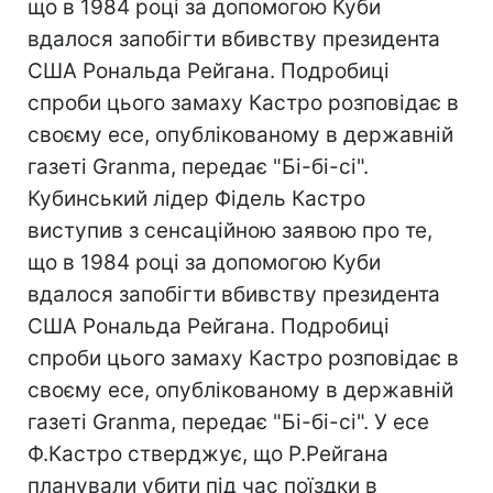
що в 1984 році за допомогою Куби
вдалося запобігти вбивству президента
США Рональда Рейгана. Подробиці
спроби цього замаху Кастро розповідає в
своєму есе, опублікованому в державній
газеті Granma, передає "Бi-бi-сі".
Кубинський лідер Фідель Кастро
виступив з сенсаційною заявою про те,
що в 1984 році за допомогою Куби
вдалося запобігти вбивству президента
США Рональда Рейгана. Подробиці
спроби цього замаху Кастро розповідає в
своєму есе, опублікованому в державній
газеті Granma, передає "Бi-бi-сі". У есе
Ф.Кастро стверджує, що Р.Рейгана
планували убити під час поїздки в