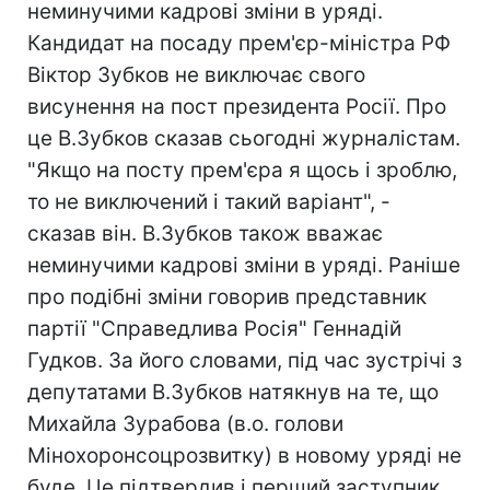
неминучими кадрові зміни в уряді.
Кандидат на посаду прем'єр-міністра РФ
Віктор Зубков не виключає свого
висунення на пост президента Росії. Про
це В.Зубков сказав сьогодні журналістам.
"Якщо на посту прем'єра я щось і зроблю,
то не виключений і такий варіант", -
сказав він. В.Зубков також вважає
неминучими кадрові зміни в уряді. Раніше
про подібні зміни говорив представник
партії "Справедлива Росія" Геннадій
Гудков. За його словами, під час зустрічі з
депутатами В.Зубков натякнув на те, що
Михайла Зурабова (в.о. голови
Мінохоронсоцрозвитку) в новому уряді не
буде. Це підтвердив і перший заступник