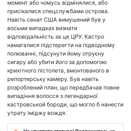
момент або чомусь відмінялися, або
присікалися спецслужбами острова.
Навіть сенат США вимушений був у
восьми випадках визнати
відповідальність за це ЦРУ. Кастро
намагалися підстерегти на підводному
полюванні, підсунути йому отруєну
сигару або убити його за допомогою
крихітного пістолета, вмонтованого в
репортерську камеру. Був навіть
розроблений план, що передбачав повне
випадiння волосся з легендарної
кастровськой бороди, що могло б нанести
утрату іміджу вождя.