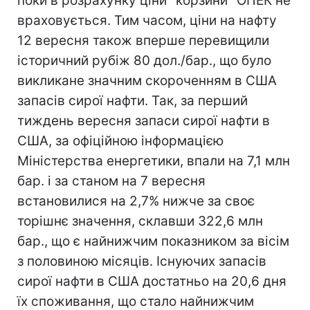
поки в розрахунку ціни "корзини" ОПЕК не
враховується. Тим часом, ціни на нафту
12 вересня також вперше перевищили
історичний рубіж 80 дол./бар., що було
викликане значним скороченням в США
запасів сирої нафти. Так, за перший
тиждень вересня запаси сирої нафти в
США, за офіційною інформацією
Міністерства енергетики, впали на 7,1 млн
бар. і за станом на 7 вересня
встановилися на 2,7% нижче за своє
торішнє значення, склавши 322,6 млн
бар., що є найнижчим показником за вісім
з половиною місяців. Існуючих запасів
сирої нафти в США достатньо на 20,6 дня
їх споживання, що стало найнижчим