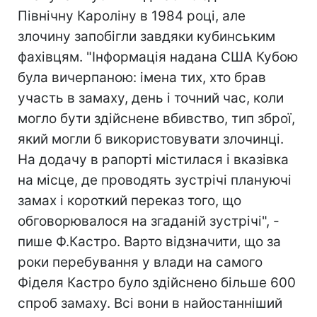
Північну Кароліну в 1984 році, але
злочину запобігли завдяки кубинським
фахівцям. "Інформація надана США Кубою
була вичерпаною: імена тих, хто брав
участь в замаху, день і точний час, коли
могло бути здійснене вбивство, тип зброї,
який могли б використовувати злочинці.
На додачу в рапорті містилася і вказівка
на місце, де проводять зустрічі плануючі
замах і короткий переказ того, що
обговорювалося на згаданій зустрічі", -
пише Ф.Кастро. Варто відзначити, що за
роки перебування у влади на самого
Фіделя Кастро було здійснено більше 600
спроб замаху. Всі вони в найостанніший