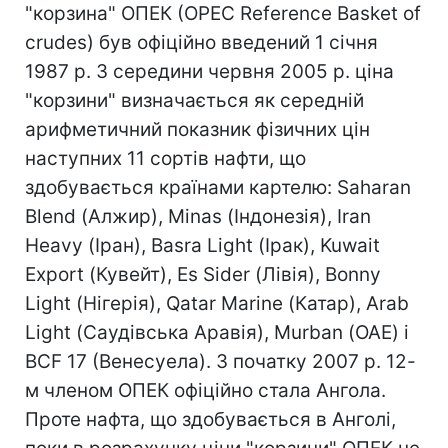
"корзина" ОПЕК (OPEC Reference Basket of
crudes) був офіційно введений 1 січня
1987 р. З середини червня 2005 р. ціна
"корзини" визначається як середній
арифметичний показник фізичних цін
наступних 11 сортів нафти, що
здобувається країнами картелю: Saharan
Blend (Алжир), Minas (Індонезія), Iran
Heavy (Іран), Basra Light (Ірак), Kuwait
Export (Кувейт), Es Sider (Лівія), Bonny
Light (Нігерія), Qatar Marine (Катар), Arab
Light (Саудівська Аравія), Murban (ОАЕ) і
BCF 17 (Венесуела). З початку 2007 р. 12-
м членом ОПЕК офіційно стала Ангола.
Проте нафта, що здобувається в Анголі,