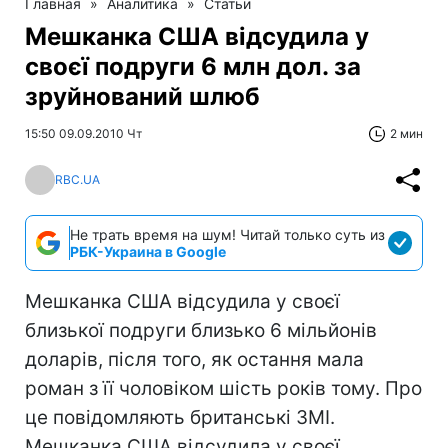
Главная
»
Аналитика
»
Статьи
Мешканка США відсудила у
своєї подруги 6 млн дол. за
зруйнований шлюб
15:50 09.09.2010 Чт
2 мин
RBC.UA
Не трать время на шум! Читай только суть из
РБК-Украина в Google
Мешканка США відсудила у своєї
близької подруги близько 6 мільйонів
доларів, після того, як остання мала
роман з її чоловіком шість років тому. Про
це повідомляють британські ЗМІ.
Мешканка США відсудила у своєї