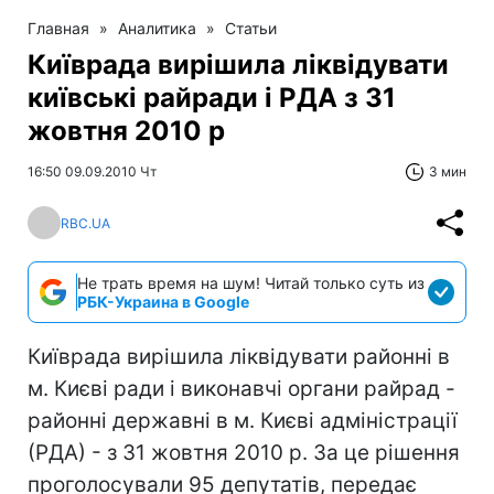
Главная
»
Аналитика
»
Статьи
Київрада вирішила ліквідувати
київські райради і РДА з 31
жовтня 2010 р
16:50 09.09.2010 Чт
3 мин
RBC.UA
Не трать время на шум! Читай только суть из
РБК-Украина в Google
Київрада вирішила ліквідувати районні в
м. Києві ради і виконавчі органи райрад -
районні державні в м. Києві адміністрації
(РДА) - з 31 жовтня 2010 р. За це рішення
проголосували 95 депутатів, передає