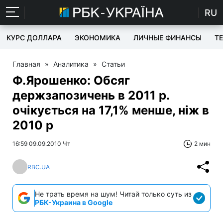
RU
КУРС ДОЛЛАРА
ЭКОНОМИКА
ЛИЧНЫЕ ФИНАНСЫ
T
Главная
»
Аналитика
»
Статьи
Ф.Ярошенко: Обсяг
держзапозичень в 2011 р.
очікується на 17,1% менше, ніж в
2010 р
16:59 09.09.2010 Чт
2 мин
RBC.UA
Не трать время на шум! Читай только суть из
РБК-Украина в Google