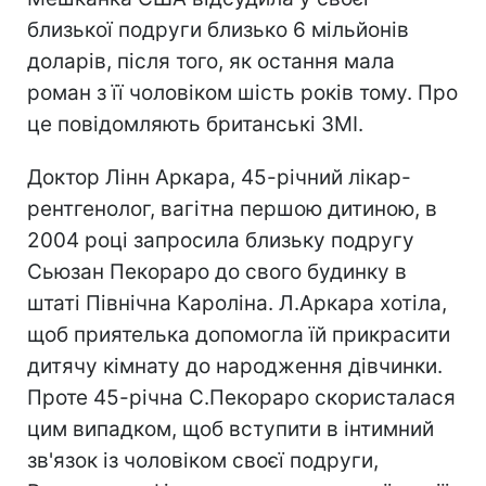
близької подруги близько 6 мільйонів
доларів, після того, як остання мала
роман з її чоловіком шість років тому. Про
це повідомляють британські ЗМІ.
Доктор Лінн Аркара, 45-річний лікар-
рентгенолог, вагітна першою дитиною, в
2004 році запросила близьку подругу
Сьюзан Пекораро до свого будинку в
штаті Північна Кароліна. Л.Аркара хотіла,
щоб приятелька допомогла їй прикрасити
дитячу кімнату до народження дівчинки.
Проте 45-річна С.Пекораро скористалася
цим випадком, щоб вступити в інтимний
зв'язок із чоловіком своєї подруги,