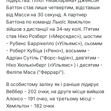
лідерства. Пілот «Макларена» Дженсон
Баттон став лише четвертим, відставши
від Масси на 30 секунд. А партнер
Баттона по команді Льюїс Хемільтон
зійшов з дистанції на 34-му колі. П'ятим
став Ніко Розберг («Мерседес»), шостим
- Рубенс Баррікелло («Уїльямс»), сьомим
- Роберт Кубіца («Рено»), восьмим -
Адріан Сутіль ("Форс-Індія»), дев'ятим -
Ніко Хюлькінберг («Уїльямс» ) і десятим -
Феліпе Маса ("Феррарі").
В особистому заліку як і раніше лідирує
Веббер - 202 очки, на друге місце вийшов
Алонсо - 191 очко, на третьому місці -
Хемільтон - 182 очки.