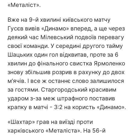
«Металіст».
Вже на 9-й хвилині київського матчу
Гусєв вивів «Динамо» вперед, а ще через
деякий час Мілевський подвоїв перевагу
своєї команди. У середині другого тайму
Шацьких один гол відквитав, проте за 6
хвилин до фінального свистка Ярмоленко
знову збільшив розрив в рахунку до двох
м'ячів. І все ж останнє слово залишилося
за гостями. Старгородський красивим
ударом з-за меж штрафного поставив
крапку в матчі - 3:2 на користь «Динамо».
«Шахтар» грав на виїзді проти
харківського «Металіста». На 56-й