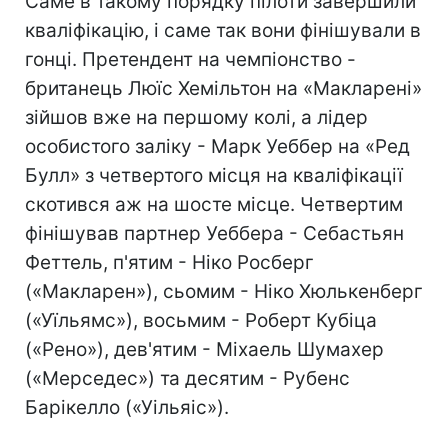
Саме в такому порядку пілоти завершили
кваліфікацію, і саме так вони фінішували в
гонці. Претендент на чемпіонство -
британець Люїс Хемільтон на «Макларені»
зійшов вже на першому колі, а лідер
особистого заліку - Марк Уеббер на «Ред
Булл» з четвертого місця на кваліфікації
скотився аж на шосте місце. Четвертим
фінішував партнер Уеббера - Себастьян
Феттель, п'ятим - Ніко Росберг
(«Макларен»), сьомим - Ніко Хюлькенберг
(«Уїльямс»), восьмим - Роберт Кубіца
(«Рено»), дев'ятим - Міхаель Шумахер
(«Мерседес») та десятим - Рубенс
Барікелло («Уільяіс»).