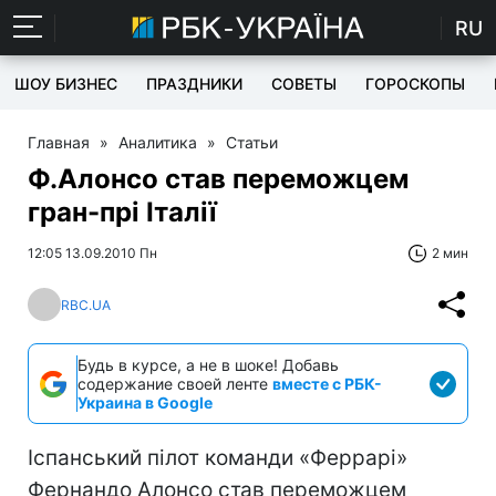
RU
ШОУ БИЗНЕС
ПРАЗДНИКИ
СОВЕТЫ
ГОРОСКОПЫ
Главная
»
Аналитика
»
Статьи
Ф.Алонсо став переможцем
гран-прі Італії
12:05 13.09.2010 Пн
2 мин
RBC.UA
Будь в курсе, а не в шоке! Добавь
содержание своей ленте
вместе с РБК-
Украина в Google
Іспанський пілот команди «Феррарі»
Фернандо Алонсо став переможцем