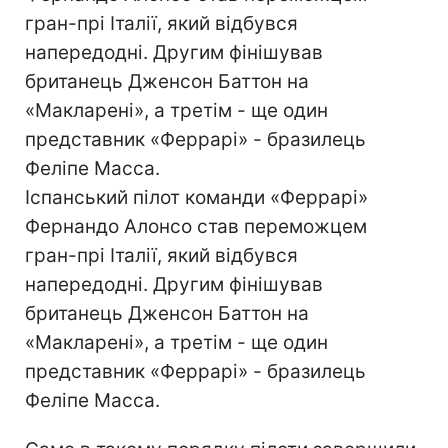
гран-прі Італії, який відбувся
напередодні. Другим фінішував
британець Дженсон Баттон на
«Макларені», а третім - ще один
представник «Феррарі» - бразилець
Феліпе Масса.
Іспанський пілот команди «Феррарі»
Фернандо Алонсо став переможцем
гран-прі Італії, який відбувся
напередодні. Другим фінішував
британець Дженсон Баттон на
«Макларені», а третім - ще один
представник «Феррарі» - бразилець
Феліпе Масса.