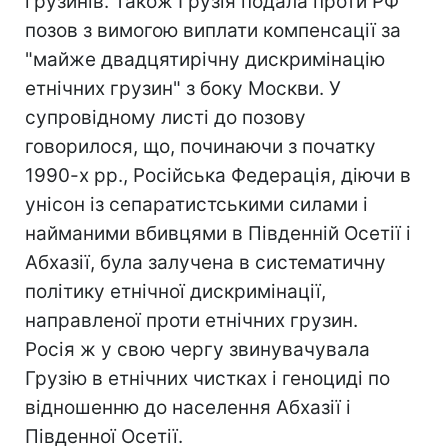
грузинів. Також Грузія подала проти РФ
позов з вимогою виплати компенсації за
"майже двадцятирічну дискримінацію
етнічних грузин" з боку Москви. У
супровідному листі до позову
говорилося, що, починаючи з початку
1990-х рр., Російська Федерація, діючи в
унісон із сепаратистськими силами і
найманими вбивцями в Південній Осетії і
Абхазії, була залучена в систематичну
політику етнічної дискримінації,
направленої проти етнічних грузин.
Росія ж у свою чергу звинувачувала
Грузію в етнічних чистках і геноциді по
відношенню до населення Абхазії і
Південної Осетії.