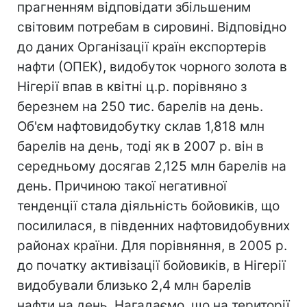
прагненням відповідати збільшеним
світовим потребам в сировині. Відповідно
до даних Організації країн експортерів
нафти (ОПЕК), видобуток чорного золота в
Нігерії впав в квітні ц.р. порівняно з
березнем на 250 тис. барелів на день.
Об'єм нафтовидобутку склав 1,818 млн
барелів на день, тоді як в 2007 р. він в
середньому досягав 2,125 млн барелів на
день. Причиною такої негативної
тенденції стала діяльність бойовиків, що
посилилася, в південних нафтовидобувних
районах країни. Для порівняння, в 2005 р.
до початку активізації бойовиків, в Нігерії
видобували близько 2,4 млн барелів
нафти на день. Нагадаємо, що на території