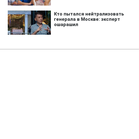
Главная
»
Аналитика
»
Статьи
У Туреччині заборонено палити
в громадських місцях
18:49 19.05.2008 Пн
2 мин
RBC.UA
Не трать время на шум! Читай только суть из
РБК-Украина в Google