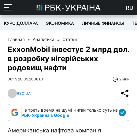
RU
КУРС ДОЛЛАРА
ЭКОНОМИКА
ЛИЧНЫЕ ФИНАНСЫ
T
Главная
»
Аналитика
»
Статьи
ExxonMobil інвестує 2 млрд дол.
в розробку нігерійських
родовищ нафти
08:15 20.05.2008 Вт
2 мин
RBC.UA
Не трать время на шум! Читай только суть из
РБК-Украина в Google
Американська нафтова компанія