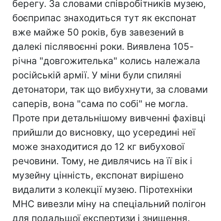
берегу. За словами співробітників музею,
боєприпас знаходиться тут як експонат
вже майже 50 років, був завезений в
далекі післявоєнні роки. Виявлена 105-
річна "довгожителька" колись належала
російській армії. У міни були спиляні
детонатори, так що вибухнути, за словами
саперів, вона "сама по собі" не могла.
Проте при детальнішому вивченні фахівці
прийшли до висновку, що усередині неї
може знаходитися до 12 кг вибухової
речовини. Тому, не дивлячись на її вік і
музейну цінність, експонат вирішено
видалити з колекції музею. Піротехніки
МНС вивезли міну на спеціальний полігон
для подальшої експертизи і знищення.