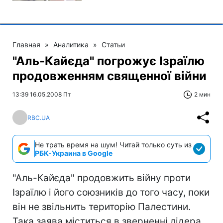
Главная
»
Аналитика
»
Статьи
"Аль-Кайєда" погрожує Ізраїлю
продовженням священної війни
13:39 16.05.2008 Пт
2 мин
RBC.UA
Не трать время на шум! Читай только суть из
РБК-Украина в Google
"Аль-Кайєда" продовжить війну проти
Ізраїлю і його союзників до того часу, поки
він не звільнить територію Палестини.
Така заява міститься в зверненні лідера