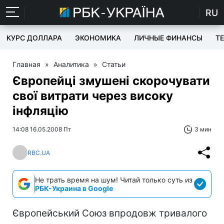
RU
КУРС ДОЛЛАРА
ЭКОНОМИКА
ЛИЧНЫЕ ФИНАНСЫ
T
Главная
»
Аналитика
»
Статьи
Європейці змушені скорочувати
свої витрати через високу
інфляцію
14:08 16.05.2008 Пт
3 мин
RBC.UA
Не трать время на шум! Читай только суть из
РБК-Украина в Google
Європейський Союз впродовж тривалого