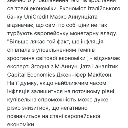
значного уповільнення темпів зростання
світової економіки. Економіст італійського
банку UniCredit Мазко Аннунціата
відзначає, що самі по собі ціни не так
турбують європейську монетарну владу.
"Більше лякає той факт, що інфляція
співпала з уповільненням темпів
зростання світової економіки", - відзначає
експерт. Згодна з М.Аннунціата і аналітик
Capital Economics Дженніфер МакКеон.
На її думку, якщо найближчим часом
інфляція залишиться на поточному рівні,
купівельна спроможність може дуже
різко знизитися, що негативно
позначиться на стані європейської
економіки.