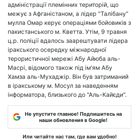
адміністрації племінних територій, що
межує з Афганістаном, а лідер "Талібану"
мулла Омар керує операціями бойовиків з
пакистанського м. Кветта. Утім, 9 травня
ц.р. поліції вдалось заарештувати лідера
іракського осередку міжнародної
терористичної мережі Абу Айюба аль-
Масрі, відомого також під ім'ям Абу
Хамза аль-Мухаджір. Він був затриманий
в іракському м. Мосул за наведенням
інформатора, близького до "Аль-Кайєди".
Не упустите главное! Подпишитесь на
наши обновления в Google!
Или читайте нас там, где вам удобно!