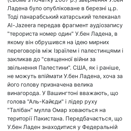
Ладена було опубліковане в березні ц.р.
Тоді панарабський катарський телеканал
Al-Jazeera передав фрагмент аудіозапису
"терориста номер один" У.бен Ладена, в
якому він обрушився на ідею мирних
переговорів між Ізраїлем і палестинцями і
закликав до "священної війни за
звільнення Палестини". США, як і раніше,
не можуть впіймати У.бен Ладена, хоча за
його голову призначена велика
винагорода. У Вашингтоні вважають, що
голова "Аль-Кайєди" і лідер руху
"Талібан" мулла Омар ховаються на
території Пакистана. Передбачається, що
У.бен Ладен знаходитися у Федеральній