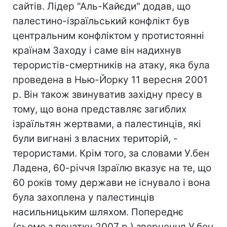
сайтів. Лідер "Аль-Кайєди" додав, що
палестино-ізраїльський конфлікт був
центральним конфліктом у протистоянні
країнам Заходу і саме він надихнув
терористів-смертників на атаку, яка була
проведена в Нью-Йорку 11 вересня 2001
р. Він також звинуватив західну пресу в
тому, що вона представляє загиблих
ізраїльтян жертвами, а палестинців, які
були вигнані з власних територій, -
терористами. Крім того, за словами У.бен
Ладена, 60-річчя Ізраїлю вказує на те, що
60 років тому держави не існувало і вона
була захоплена у палестинців
насильницьким шляхом. Попереднє
(сьоме з початку 2007 р.) звернення У.бен