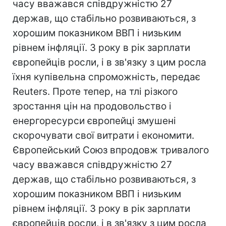
часу вважався співдружністю 27
держав, що стабільно розвиваються, з
хорошим показником ВВП і низьким
рівнем інфляції. З року в рік зарплати
європейців росли, і в зв'язку з цим росла
їхня купівельна спроможність, передає
Reuters. Проте тепер, на тлі різкого
зростання цін на продовольство і
енергоресурси європейці змушені
скорочувати свої витрати і економити.
Європейський Союз впродовж тривалого
часу вважався співдружністю 27
держав, що стабільно розвиваються, з
хорошим показником ВВП і низьким
рівнем інфляції. З року в рік зарплати
європейців росли, і в зв'язку з цим росла