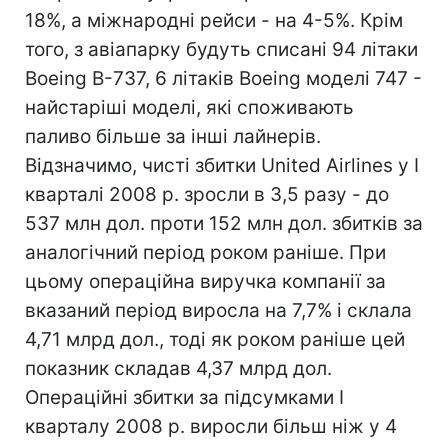
18%, а міжнародні рейси - на 4-5%. Крім
того, з авіапарку будуть списані 94 літаки
Boeing B-737, 6 літаків Boeing моделі 747 -
найстаріші моделі, які споживають
паливо більше за інші лайнерів.
Відзначимо, чисті збитки United Airlines у I
кварталі 2008 р. зросли в 3,5 разу - до
537 млн дол. проти 152 млн дол. збитків за
аналогічний період роком раніше. При
цьому операційна виручка компанії за
вказаний період виросла на 7,7% і склала
4,71 млрд дол., тоді як роком раніше цей
показник складав 4,37 млрд дол.
Операційні збитки за підсумками I
кварталу 2008 р. виросли більш ніж у 4