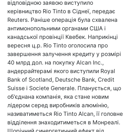
відповідною заявою виступило
керівництво Rio Tinto в Сіднеї, передає
Reuters. Раніше операція була схвалена
антимонопольними органами США і
канадської провінції Квебек. Наприкінці
вересня ц.р. Rio Tinto оголосила про
завершення залучення кредиту у розмірі
40 млрд дол. на покупку Alcan Inc.,
андеррайтерамі якого виступили Royal
Bank of Scotland, Deutsche Bank, Credit
Suisse і Societe Generale. Планується, що
об'єднана компанія, яка стане новим
лідером серед виробників алюмінію,
називатиметься Rio Tinto Alcan, її головне
відділення знаходитиметься в Монреалі.
Щорічний синергетичний ефект від