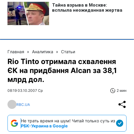
Главная
»
Аналитика
»
Статьи
Rio Tinto отримала схвалення
ЄК на придбання Alcan за 38,1
млрд дол.
08:19 03.10.2007 Ср
2 мин
RBC.UA
Не трать время на шум! Читай только суть из
РБК-Украина в Google