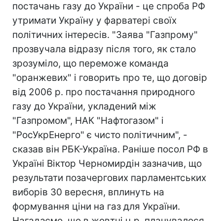
постачань газу до України - це спроба РФ
утримати Україну у фарватері своїх
політичних інтересів. "Заява "Газпрому"
прозвучала відразу після того, як стало
зрозуміло, що переможе команда
"оранжевих" і говорить про те, що договір
від 2006 р. про постачання природного
газу до України, укладений між
"Газпромом", НАК "Нафтогазом" і
"РосУкрЕнерго" є чисто політичним", -
сказав він РБК-Україна. Раніше посол РФ в
Україні Віктор Черномирдін зазначив, що
результати позачергових парламентських
виборів 30 вересня, вплинуть на
формування ціни на газ для України.
Нагадаємо, що в жовтні ц.р. планувалося