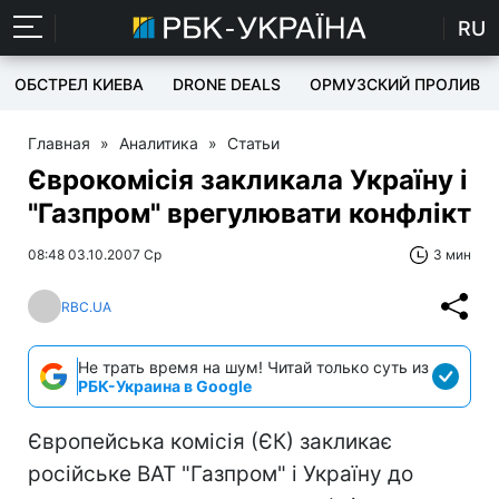
RU
ОБСТРЕЛ КИЕВА
DRONE DEALS
ОРМУЗСКИЙ ПРОЛИВ
Главная
»
Аналитика
»
Статьи
Єврокомісія закликала Україну і
"Газпром" врегулювати конфлікт
08:48 03.10.2007 Ср
3 мин
RBC.UA
Не трать время на шум! Читай только суть из
РБК-Украина в Google
Європейська комісія (ЄК) закликає
російське ВАТ "Газпром" і Україну до