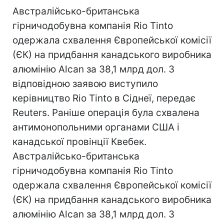
Австралійсько-британська
гірничодобувна компанія Rio Tinto
одержала схвалення Європейської комісії
(ЄК) на придбання канадського виробника
алюмінію Alcan за 38,1 млрд дол. З
відповідною заявою виступило
керівництво Rio Tinto в Сіднеї, передає
Reuters. Раніше операція була схвалена
антимонопольними органами США і
канадської провінції Квебек.
Австралійсько-британська
гірничодобувна компанія Rio Tinto
одержала схвалення Європейської комісії
(ЄК) на придбання канадського виробника
алюмінію Alcan за 38,1 млрд дол. З