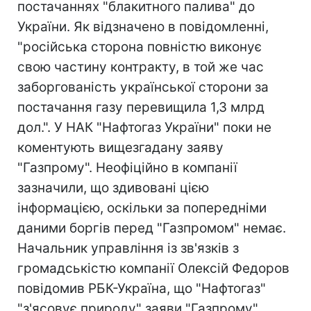
постачаннях "блакитного палива" до
України. Як відзначено в повідомленні,
"російська сторона повністю виконує
свою частину контракту, в той же час
заборгованість української сторони за
постачання газу перевищила 1,3 млрд
дол.". У НАК "Нафтогаз України" поки не
коментують вищезгадану заяву
"Газпрому". Неофіційно в компанії
зазначили, що здивовані цією
інформацією, оскільки за попередніми
даними боргів перед "Газпромом" немає.
Начальник управління із зв'язків з
громадськістю компанії Олексій Федоров
повідомив РБК-Україна, що "Нафтогаз"
"з'ясовує природу" заяви "Газпрому"