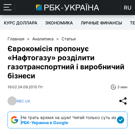
RU
КУРС ДОЛЛАРА
ЭКОНОМИКА
ЛИЧНЫЕ ФИНАНСЫ
T
Главная
»
Аналитика
»
Статьи
Єврокомісія пропонує
«Нафтогазу» розділити
газотранспортний і виробничий
бізнеси
16:02 24.09.2010 Пт
3 мин
RBC.UA
Не трать время на шум! Читай только суть из
РБК-Украина в Google