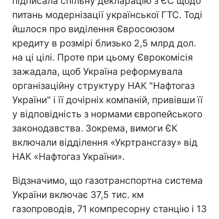
підписала спільну декларацію з ЄС щодо
питань модернізації української ГТС. Тоді
йшлося про виділення Євросоюзом
кредиту в розмірі близько 2,5 млрд дол.
на ці цілі. Проте при цьому Єврокомісія
зажадала, щоб Україна реформувала
організаційну структуру НАК "Нафтогаз
України" і її дочірніх компаній, привівши її
у відповідність з нормами європейського
законодавства. Зокрема, вимоги ЄК
включали відділення «Укртрансгазу» від
НАК «Нафтогаз України».
Відзначимо, що газотранспортна система
України включає 37,5 тис. км
газопроводів, 71 компресорну станцію і 13