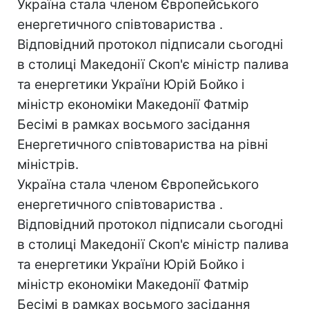
Україна стала членом Європейського
енергетичного співтовариства .
Вiдповiдний протокол пiдписали сьогодні
в столиці Македонії Скоп'є мiнiстр палива
та енергетики України Юрiй Бойко i
мiнiстр економiки Македонiї Фатмiр
Бесiмi в рамках восьмого засiдання
Енергетичного спiвтовариства на рiвнi
мiнiстрiв.
Україна стала членом Європейського
енергетичного співтовариства .
Вiдповiдний протокол пiдписали сьогодні
в столиці Македонії Скоп'є мiнiстр палива
та енергетики України Юрiй Бойко i
мiнiстр економiки Македонiї Фатмiр
Бесiмi в рамках восьмого засiдання