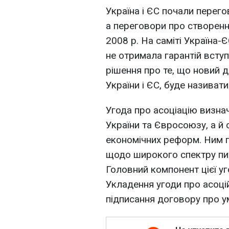
Україна і ЄС почали перего
а переговори про створення
2008 р. На саміті Україна-
не отримала гарантій вступ
рішення про те, що новий 
України і ЄС, буде називати
Угода про асоціацію визна
України та Євросоюзу, а й 
економічних реформ. Ним п
щодо широкого спектру пит
Головний компонент цієї уго
Укладення угоди про асоці
підписання договору про у