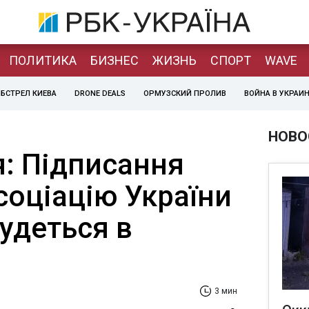
ПОЛИТИКА
БИЗНЕС
ЖИЗНЬ
СПОРТ
WAVE
БСТРЕЛ КИЕВА
DRONE DEALS
ОРМУЗСКИЙ ПРОЛИВ
ВОЙНА В УКРАИ
НОВО
я: Підписання
соціацію України
будеться в
3 мин