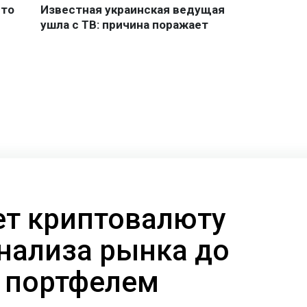
ает криптовалюту
анализа рынка до
 портфелем