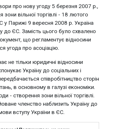
вори про нову угоду 5 березня 2007 р.,
 зони вільної торгівлі - 18 лютого
ЄС у Парижі 9 вересня 2008 р. Україна
у до ЄС. Замість цього було схвалено
документ, що регламентує відносини
ся угода про асоціацію.
чає не тільки юридичні відносини
спонукає Україну до соціальних і
ередбачається співробітництво сторін
ань, в основному в галузі економіки.
ди - створення зони вільної торгівлі.
йоване членство наблизить Україну до
мови вступу України в ЄС.