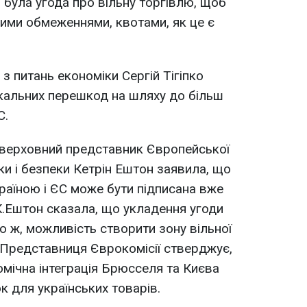
 була угода про вільну торгівлю, щоб
ними обмеженнями, квотами, як це є
 з питань економіки Сергій Тігіпко
кальних перешкод на шляху до більш
С.
. верховний представник Європейської
ики і безпеки Кетрін Ештон заявила, що
країною і ЄС може бути підписана вже
 К.Ештон сказала, що укладення угоди
о ж, можливість створити зону вільної
. Представниця Єврокомісії стверджує,
омічна інтеграція Брюсселя та Києва
к для українських товарів.