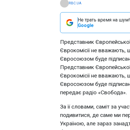
RBC.UA
Не трать время на шум!
Google
Представник Європейської 
Єврокомісії не вважають, щ
Євросоюзом буде підписана
Представник Європейської 
Єврокомісії не вважають, щ
Євросоюзом буде підписана
передає радіо «Свобода».
За її словами, саміт за уч
подивитися, де саме ми пе
Україною, але зараз занадт