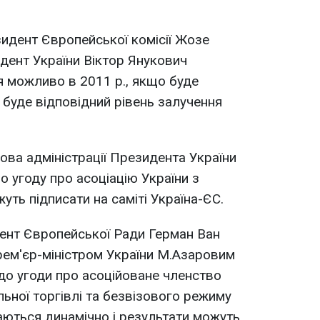
зидент Європейської комісії Жозе
дент України Віктор Янукович
 можливо в 2011 р., якщо буде
 буде відповідний рівень залучення
ова адміністрації Президента України
о угоду про асоціацію України з
ь підписати на саміті Україна-ЄС.
идент Європейської Ради Герман Ван
прем'єр-міністром України М.Азаровим
до угоди про асоційоване членство
льної торгівлі та безвізового режиму
аються динамічно і результати можуть