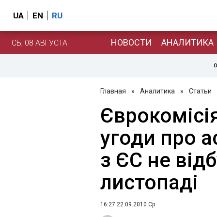
UA
EN
RU
НОВОСТИ
АНАЛИТИКА
СБ, 08 АВГУСТА
О
Главная
»
Аналитика
»
Статьи
Єврокомісі
угоди про а
з ЄС не від
листопаді
16:27 22.09.2010 Ср