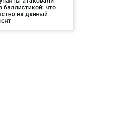
упанты атаковали
в баллистикой: что
естно на данный
ент