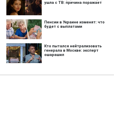
Главная
»
Аналитика
»
Статьи
В. Ющенко підписав закон про
виділення 817 млн грн на
підвищення пенсій та