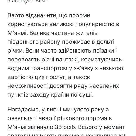
з'ясовуються.
Варто відзначити, що пороми
користуються великою популярністю в
М'янмі. Велика частина жителів
південного району проживає в дельті
річки. Вони часто здійснюють поїздки і
перевозять різні вантажі, користуючись
водним транспортом у зв'язку з низькою
вартістю цих послуг, а також
неможливості досягти ряду населених
пунктів заходу країни по суші.
Нагадаємо, у липні минулого року а
результаті аварії річкового порома в
М'янмі загинуло 38 осіб. Всього у момент
трагедії на борту порома знаходилися 82