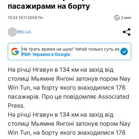
пасажирами на борту
15:33 16.11.2009 Пн
2 мин
RBC.UA
Не трать время на шум! Читай только суть из
РБК-Украина в Google
На річці Нгавун в 134 км на захід від
столиці Мьямне Янгоні затонув пором Nay
Win Tun, на борту якого знаходилися 176
пасажирів. Про це повідомляє Associated
Press.
На річці Нгавун в 134 км на захід від
столиці Мьямне Янгоні затонув пором Nay
Win Tun, на борту якого знаходилися 176