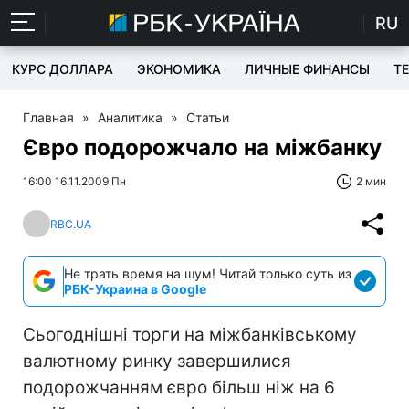
RU
КУРС ДОЛЛАРА
ЭКОНОМИКА
ЛИЧНЫЕ ФИНАНСЫ
T
Главная
»
Аналитика
»
Статьи
Євро подорожчало на міжбанку
16:00 16.11.2009 Пн
2 мин
RBC.UA
Не трать время на шум! Читай только суть из
РБК-Украина в Google
Сьогоднішні торги на міжбанківському
валютному ринку завершилися
подорожчанням євро більш ніж на 6