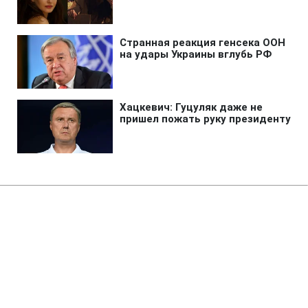
Главная
»
Аналитика
»
Статьи
У продаж випущено пиво
міцністю 32%
12:45 27.11.2009 Пт
2 мин