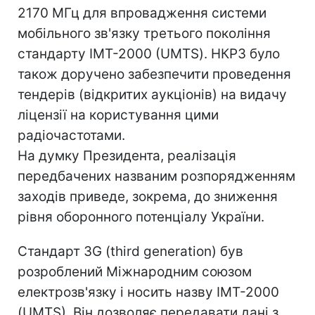
2170 МГц для впровадження системи
мобільного зв'язку третього покоління
стандарту ІМТ-2000 (UMTS). НКРЗ було
також доручено забезпечити проведення
тендерів (відкритих аукціонів) на видачу
ліцензії на користування цими
радіочастотами.
На думку Президента, реалізація
передбачених названим розпорядженням
заходів приведе, зокрема, до зниження
рівня оборонного потенціалу України.
Стандарт 3G (third generation) був
розроблений Міжнародним союзом
електрозв'язку і носить назву IMT-2000
(UMTS). Він дозволяє передавати дані з