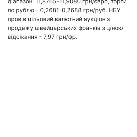
діапазоні 11,8765-11,9080 грн/євро, торги
по рублю - 0,2681-0,2688 грн/руб. НБУ
провів цільовий валютний аукціон з
продажу швейцарських франків з ціною
відсікання - 7,97 грн/фр.