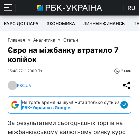
RU
КУРС ДОЛЛАРА
ЭКОНОМИКА
ЛИЧНЫЕ ФИНАНСЫ
T
Главная
»
Аналитика
»
Статьи
Євро на міжбанку втратило 7
копійок
15:48 27.11.2009 Пт
2 мин
RBC.UA
Не трать время на шум! Читай только суть из
РБК-Украина в Google
За результатами сьогоднішніх торгів на
міжбанківському валютному ринку курс