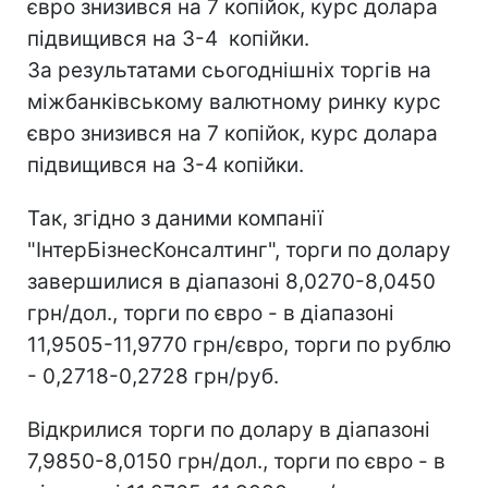
євро знизився на 7 копійок, курс долара
підвищився на 3-4 копійки.
За результатами сьогоднішніх торгів на
міжбанківському валютному ринку курс
євро знизився на 7 копійок, курс долара
підвищився на 3-4 копійки.
Так, згідно з даними компанії
"ІнтерБізнесКонсалтинг", торги по долару
завершилися в діапазоні 8,0270-8,0450
грн/дол., торги по євро - в діапазоні
11,9505-11,9770 грн/євро, торги по рублю
- 0,2718-0,2728 грн/руб.
Відкрилися торги по долару в діапазоні
7,9850-8,0150 грн/дол., торги по євро - в