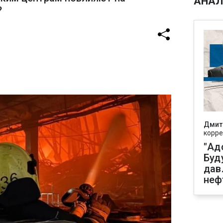
АНАЛ
?
Дмит
корре
"Ад
Буд
дав
неф