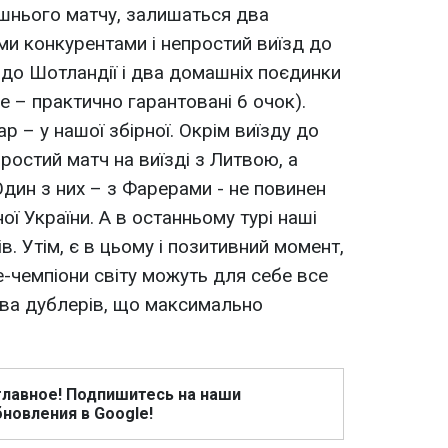
ішнього матчу, залишаться два
и конкурентами і непростий виїзд до
яж до Шотландії і два домашніх поєдинки
це – практично гарантовані 6 очок).
 – у нашої збірної. Окрім виїзду до
простий матч на виїзді з Литвою, а
Один з них – з Фарерами - не повинен
ї України. А в останньому турі наші
. Утім, є в цьому і позитивний момент,
е-чемпіони світу можуть для себе все
єва дублерів, що максимально
главное! Подпишитесь на наши
новления в Google!