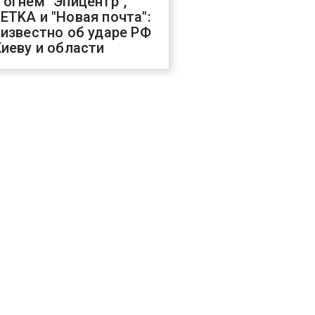
 огнем "Эпицентр",
ETKA и "Новая почта":
 известно об ударе РФ
Киеву и области