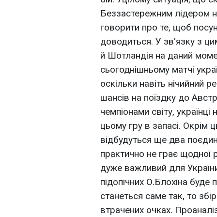
Беззастережним лідером на
говорити про те, щоб посун
доводиться. У зв'язку з ци
й Шотландія на даний моме
сьогоднішньому матчі укра
оскільки навіть нічийний 
шансів на поїздку до Австрі
чемпіонами світу, українці
цьому гру в запасі. Окрім ц
відбудуться ще два поєдин
практично не грає щодної 
дуже важливий для Україн
підопічних О.Блохіна буде 
станеться саме так, то збі
втрачених очках. Проаналі