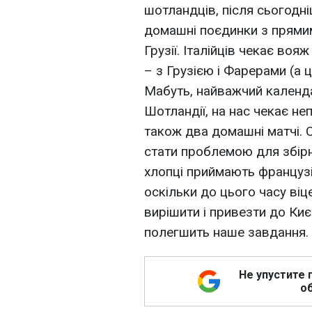
шотландців, після сьогодн
домашні поєдинки з прямим
Грузії. Італійців чекає во
– з Грузією і Фарерами (а 
Мабуть, найважчий календар
Шотландії, на нас чекає не
також два домашні матчі. 
стати проблемою для збірно
хлопці приймають французів
оскільки до цього часу віц
вирішити і привезти до Ки
полегшить наше завдання.
Не упустите 
об