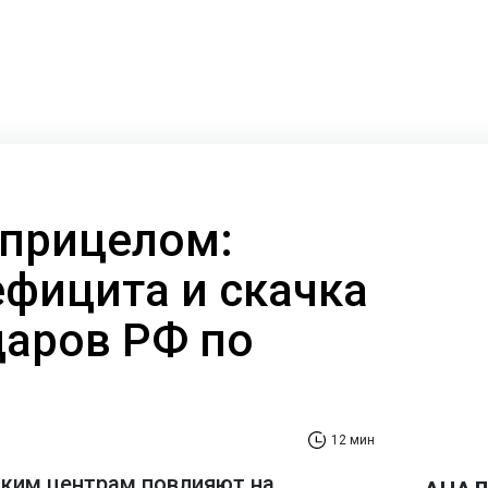
 прицелом:
ефицита и скачка
даров РФ по
12 мин
ским центрам повлияют на