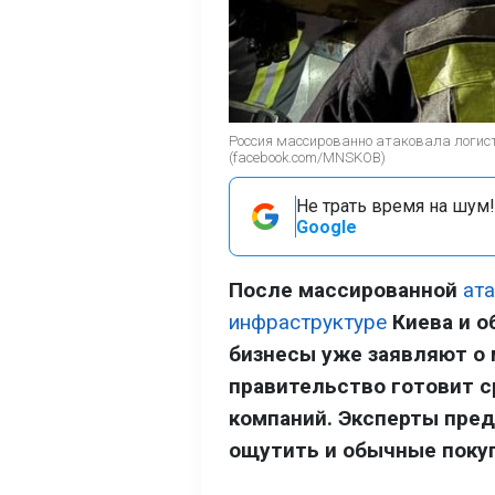
Россия массированно атаковала логис
(facebook.com/MNSKOB)
Не трать время на шум!
Google
После массированной
ат
инфраструктуре
Киева и о
бизнесы уже заявляют о 
правительство готовит 
компаний. Эксперты пре
ощутить и обычные поку