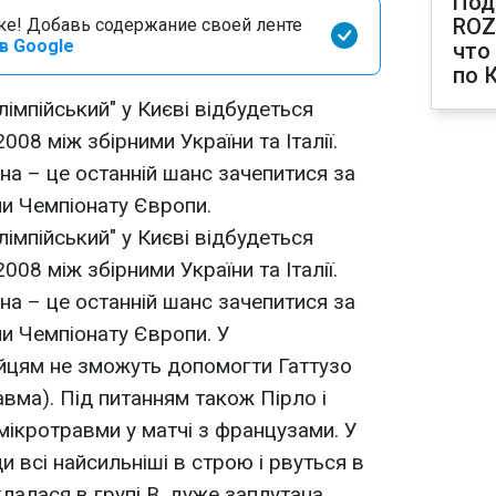
Под
ROZ
оке! Добавь содержание своей ленте
в Google
что
по 
лімпійський" у Києві відбудеться
008 між збірними України та Італії.
на – це останній шанс зачепитися за
ни Чемпіонату Європи.
лімпійський" у Києві відбудеться
008 між збірними України та Італії.
на – це останній шанс зачепитися за
ни Чемпіонату Європи. У
ійцям не зможуть допомогти Гаттузо
равма). Під питанням також Пірло і
мікротравми у матчі з французами. У
и всі найсильніші в строю і рвуться в
клалася в групі В, дуже заплутана.