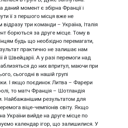
 даний момент є збірна Франції і
ути її з першого місця вже не
м відразу три команди – Україна, Італія
нт борються за друге місце. Тому в
їнцям будь що необхідно перемагати,
результат практично не залишає нам
ї й Швейцарії. А у разі перемоги над
 наблизяться до них впритул, маючи при
ього, сьогодні в нашій групі
ки. І якщо поєдинок Литва – Фарери
ролі, то матч Франція – Шотландія
и. Найбажанішим результатом для
перемога віце-чемпіонів світу. Якщо
рна України вийде на друге місце по
зуємо календар ігор, що залишилися. У