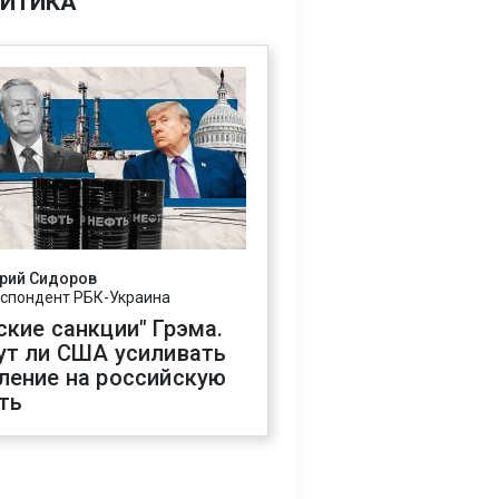
ИТИКА
рий Сидоров
спондент РБК-Украина
ские санкции" Грэма.
ут ли США усиливать
ление на российскую
ть