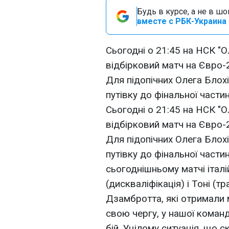
Будь в курсе, а не в ш
вместе с РБК-Украина 
Сьогодні о 21:45 на НСК "О
відбірковий матч на Євро-2
Для підопічних Олега Блохі
путівку до фінальної части
Сьогодні о 21:45 на НСК "О
відбірковий матч на Євро-2
Для підопічних Олега Блохі
путівку до фінальної части
сьогоднішньому матчі італ
(дискваліфікація) і Тоні (т
Дзамбротта, які отримали 
свою чергу, у нашої команд
бій. Уцілому ситуація, що с