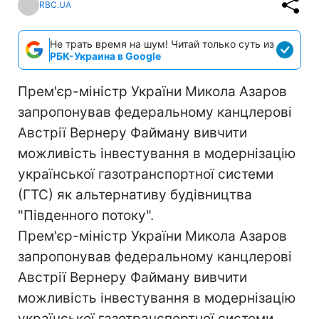
RBC.UA
Не трать время на шум! Читай только суть из
РБК-Украина в Google
Прем'єр-міністр України Микола Азаров
запропонував федеральному канцлерові
Австрії Вернеру Файману вивчити
можливість інвестування в модернізацію
української газотранспортної системи
(ГТС) як альтернативу будівництва
"Південного потоку".
Прем'єр-міністр України Микола Азаров
запропонував федеральному канцлерові
Австрії Вернеру Файману вивчити
можливість інвестування в модернізацію
української газотранспортної системи