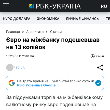
RU
КУРС ДОЛЛАРА
ЭКОНОМИКА
ЛИЧНЫЕ ФИНАНСЫ
T
Главная
»
Аналитика
»
Статьи
Євро на міжбанку подешевшав
на 13 копійок
15:20 08.11.2010 Пн
2 мин
RBC.UA
Не трать время на шум! Читай только суть из
РБК-Украина в Google
За підсумками торгів на міжбанківському
валютному ринку євро подешевшав на