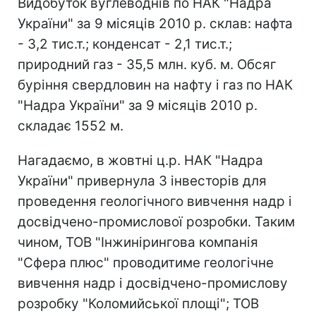
Видобуток вуглеводнів по НАК "Надра
України" за 9 місяців 2010 р. склав: нафта
- 3,2 тис.т.; конденсат - 2,1 тис.т.;
природний газ - 35,5 млн. куб. м. Обсяг
буріння свердловин на нафту і газ по НАК
"Надра України" за 9 місяців 2010 р.
складає 1552 м.
Нагадаємо, в жовтні ц.р. НАК "Надра
України" привернула 3 інвесторів для
проведення геологічного вивчення надр і
досвідчено-промислової розробки. Таким
чином, ТОВ "Інжинірингова компанія
"Сфера плюс" проводитиме геологічне
вивчення надр і досвідчено-промислову
розробку "Коломийської площі"; ТОВ