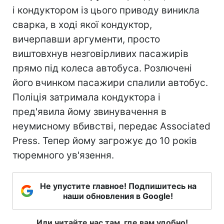
і кондуктором із цього приводу виникла
сварка, в ході якої кондуктор,
вичерпавши аргументи, просто
виштовхнув незговірливих пасажирів
прямо під колеса автобуса. Розлючені
його вчинком пасажири спалили автобус.
Поліція затримала кондуктора і
пред'явила йому звинувачення в
неумисному вбивстві, передає Associated
Press. Тепер йому загрожує до 10 років
тюремного ув'язення.
Не упустите главное! Подпишитесь на
наши обновления в Google!
Или читайте нас там, где вам удобно!