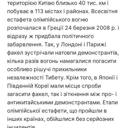
територією Китаю близько 40 тис. км і
побуває в 113 містах і районах. Всесвітня
естафета олімпійського вогню
розпочалася в Греції 24 березня 2008 р. і
відразу ж придбала політичного
забарвлення. Так, у Лондоні і Парижі
факел зустрічали натовпи демонстрантів,
кілька разів вогонь намагалися погасити
особливо рішучі прихильники
незалежності Тибету. Крім того, в Японії і
Південній Кореї мали місце спроби
загасити факел, так і зіткнення між про- і
антикитайськими демонстрантами. Етапи
олімпійської естафети, що пройшли в
інших країнах, обійшлися без серйозних
інцидентів.