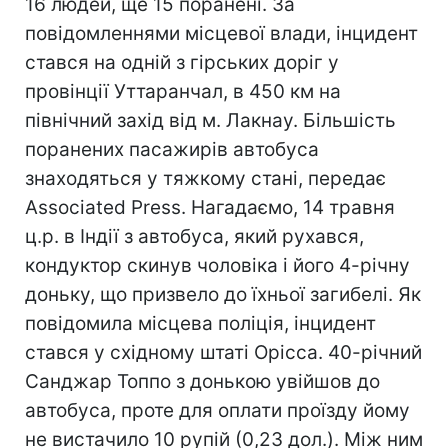
16 людей, ще 15 поранені. За
повідомленнями місцевої влади, інцидент
стався на одній з гірських доріг у
провінції Уттаранчал, в 450 км на
північний захід від м. Лакнау. Більшість
поранених пасажирів автобуса
знаходяться у тяжкому стані, передає
Associated Press. Нагадаємо, 14 травня
ц.р. в Індії з автобуса, який рухався,
кондуктор скинув чоловіка і його 4-річну
доньку, що призвело до їхньої загибелі. Як
повідомила місцева поліція, інцидент
стався у східному штаті Орісса. 40-річний
Санджар Топпо з донькою увійшов до
автобуса, проте для оплати проїзду йому
не вистачило 10 рупій (0,23 дол.). Між ним