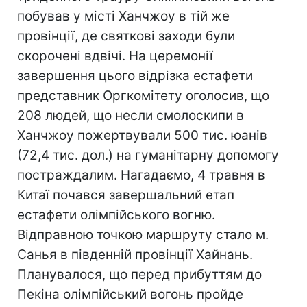
побував у місті Ханчжоу в тій же
провінції, де святкові заходи були
скорочені вдвічі. На церемонії
завершення цього відрізка естафети
представник Оргкомітету оголосив, що
208 людей, що несли смолоскипи в
Ханчжоу пожертвували 500 тис. юанів
(72,4 тис. дол.) на гуманітарну допомогу
постраждалим. Нагадаємо, 4 травня в
Китаї почався завершальний етап
естафети олімпійського вогню.
Відправною точкою маршруту стало м.
Санья в південній провінції Хайнань.
Планувалося, що перед прибуттям до
Пекіна олімпійський вогонь пройде