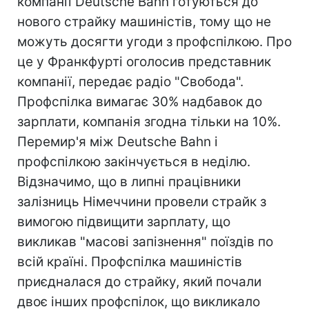
компанії Deutsche Bahn готуються до
нового страйку машиністів, тому що не
можуть досягти угоди з профспілкою. Про
це у Франкфурті оголосив представник
компанії, передає радіо "Свобода".
Профспілка вимагає 30% надбавок до
зарплати, компанія згодна тільки на 10%.
Перемир'я між Deutsche Bahn і
профспілкою закінчується в неділю.
Відзначимо, що в липні працівники
залізниць Німеччини провели страйк з
вимогою підвищити зарплату, що
викликав "масові запізнення" поїздів по
всій країні. Профспілка машиністів
приєдналася до страйку, який почали
двоє інших профспілок, що викликало