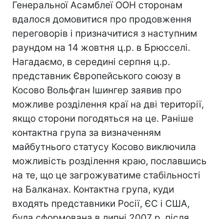
Генеральної Асамблеї ООН сторонам
вдалося домовитися про продовження
переговорів і призначитися з наступним
раундом на 14 жовтня ц.р. в Брюсселі.
Нагадаємо, в середині серпня ц.р.
представник Європейського союзу в
Косово Вольфган Ішингер заявив про
можливе розділення краї на дві території,
якщо сторони погодяться на це. Раніше
контактна група за визначенням
майбутнього статусу Косово виключила
можливість розділення краю, пославшись
на те, що це загрожуватиме стабільності
на Балканах. Контактна група, куди
входять представники Росії, ЄС і США,
була сформована в липні 2007 р. після