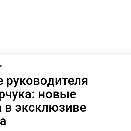
ю
 руководителя
рчука: новые
а в эксклюзиве
а