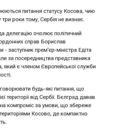
рюються питання статусу Косова, чию
три роки тому, Сербія не визнає.
да делегацію очолює політичний
кордонних справ Борислав
и - заступник прем'єр-міністра Едіта
или за посередництва представника
, який є членом Європейської служби
ості.
говорювати будь-які питання, що
ї території від Сербії. Бєлград давав
и на компроміс за умови, що збереже
територіями Косово, де компактно
ть.