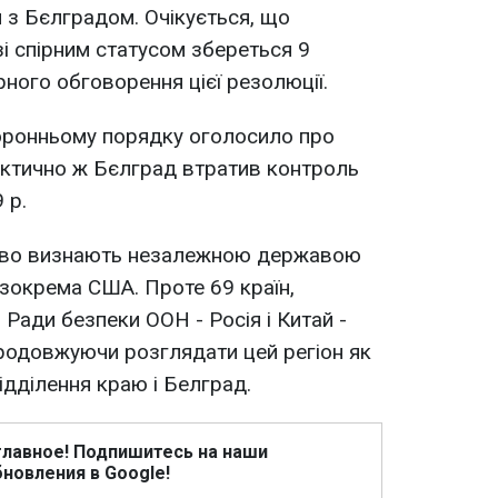
 з Бєлградом. Очікується, що
і спірним статусом збереться 9
ного обговорення цієї резолюції.
торонньому порядку оголосило про
Фактично ж Бєлград втратив контроль
 р.
сово визнають незалежною державою
 зокрема США. Проте 69 країн,
 Ради безпеки ООН - Росія і Китай -
родовжуючи розглядати цей регіон як
відділення краю і Белград.
главное! Подпишитесь на наши
новления в Google!