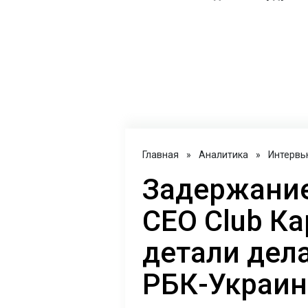
Главная
»
Аналитика
»
Интервь
Задержание
CEO Club Ка
детали дел
РБК-Украин