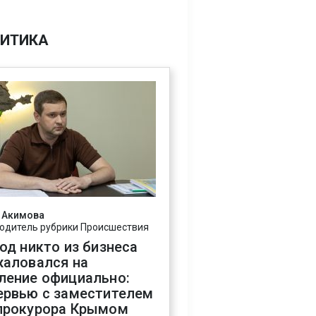
ИТИКА
 Акимова
одитель рубрики Происшествия
год никто из бизнеса
жаловался на
ление официально:
ервью с заместителем
прокурора Крымом