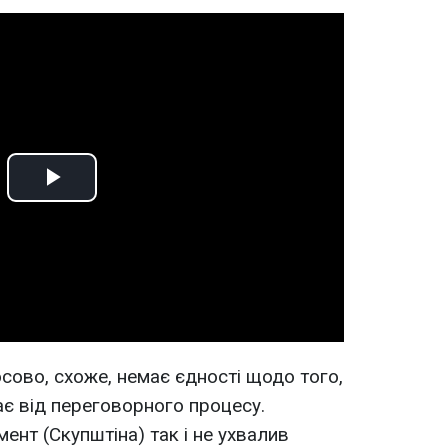
Play
Video
осово, схоже, немає єдності щодо того,
ає від переговорного процесу.
ент (Скупштіна) так і не ухвалив