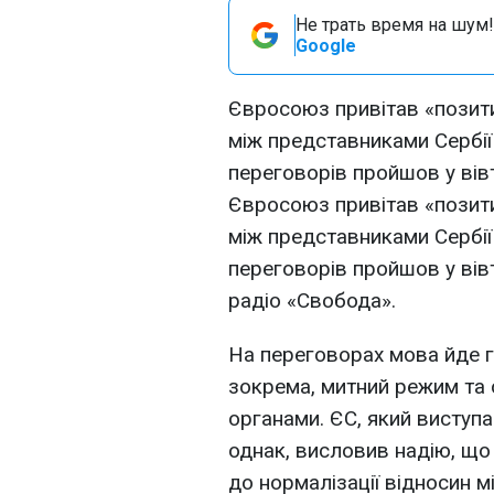
Не трать время на шум!
Google
Євросоюз привітав «позит
між представниками Сербії
переговорів пройшов у вів
Євросоюз привітав «позит
між представниками Сербії
переговорів пройшов у вів
радіо «Свобода».
На переговорах мова йде г
зокрема, митний режим та
органами. ЄС, який виступа
однак, висловив надію, щ
до нормалізації відносин 