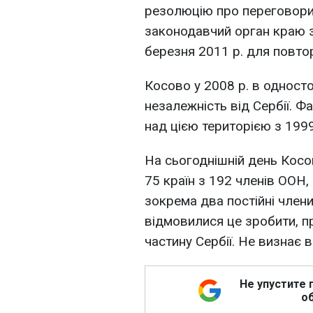
резолюцію про переговори
законодавчий орган краю з
березня 2011 р. для повтор
Косово у 2008 р. в однос
незалежність від Сербії. 
над цією територією з 1999
На сьогоднішній день Ко
75 країн з 192 членів ООН,
зокрема два постійні члени
відмовилися це зробити, п
частину Сербії. Не визнає 
Не упустите 
об