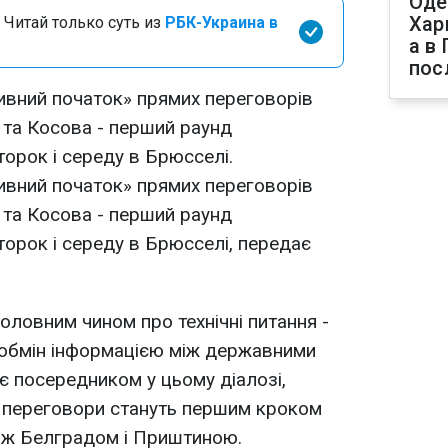
Оде
Хар
 Читай только суть из
РБК-Украина в
а в
пос
ивний початок» прямих переговорів
 та Косова - перший раунд
торок і середу в Брюсселі.
ивний початок» прямих переговорів
 та Косова - перший раунд
торок і середу в Брюсселі, передає
оловним чином про технічні питання -
 обмін інформацією між державними
є посередником у цьому діалозі,
о переговори стануть першим кроком
між Белградом і Приштиною.