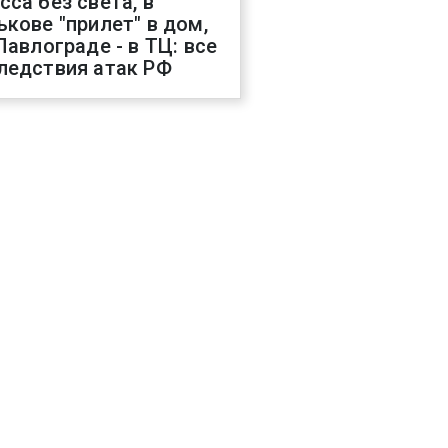
сса без света, в
ькове "прилет" в дом,
 Павлограде - в ТЦ: все
ледствия атак РФ