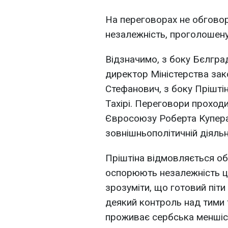
На переговорах не обгово
незалежність, проголошену 
Відзначимо, з боку Бєлгра
директор Міністерства за
Стефанович, з боку Пріштін
Тахірі. Переговори проход
Євросоюзу Роберта Купера
зовнішньополітичній діяльн
Пріштіна відмовляється об
оспорюють незалежність ціє
зрозуміти, що готовий піт
деякий контроль над тими 
проживає сербська меншіс