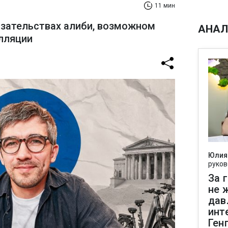
11 мин
азательствах алиби, возможном
АНАЛ
лляции
Юлия
руков
За 
не 
дав
инт
Ген