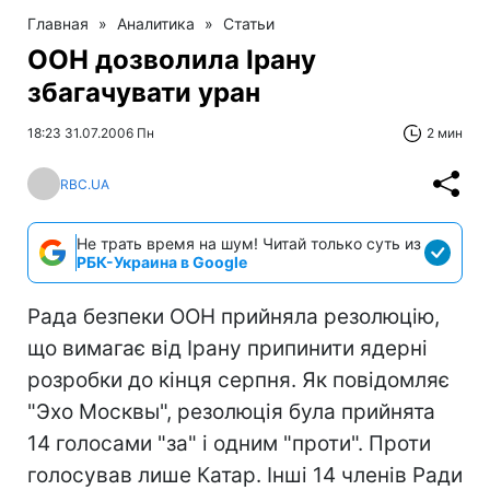
Главная
»
Аналитика
»
Статьи
ООН дозволила Ірану
збагачувати уран
18:23 31.07.2006 Пн
2 мин
RBC.UA
Не трать время на шум! Читай только суть из
РБК-Украина в Google
Рада безпеки ООН прийняла резолюцію,
що вимагає від Ірану припинити ядерні
розробки до кінця серпня. Як повідомляє
"Эхо Москвы", резолюція була прийнята
14 голосами "за" і одним "проти". Проти
голосував лише Катар. Інші 14 членів Ради