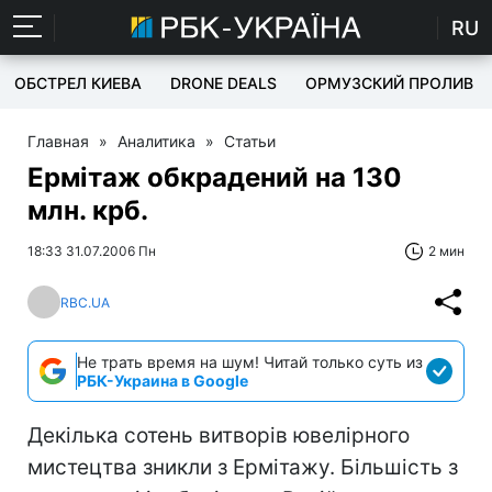
RU
ОБСТРЕЛ КИЕВА
DRONE DEALS
ОРМУЗСКИЙ ПРОЛИВ
Главная
»
Аналитика
»
Статьи
Ермітаж обкрадений на 130
млн. крб.
18:33 31.07.2006 Пн
2 мин
RBC.UA
Не трать время на шум! Читай только суть из
РБК-Украина в Google
Декілька сотень витворів ювелірного
мистецтва зникли з Ермітажу. Більшість з