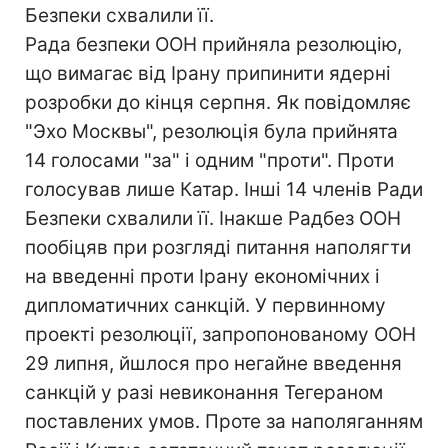
Безпеки схвалили її.
Рада безпеки ООН прийняла резолюцію,
що вимагає від Ірану припинити ядерні
розробки до кінця серпня. Як повідомляє
"Эхо Москвы", резолюція була прийнята
14 голосами "за" і одним "проти". Проти
голосував лише Катар. Інші 14 членів Ради
Безпеки схвалили її. Інакше Радбез ООН
пообіцяв при розгляді питання наполягти
на введенні проти Ірану економічних і
дипломатичних санкцій. У первинному
проекті резолюції, запропонованому ООН
29 липня, йшлося про негайне введення
санкцій у разі невиконання Тегераном
поставлених умов. Проте за наполяганням