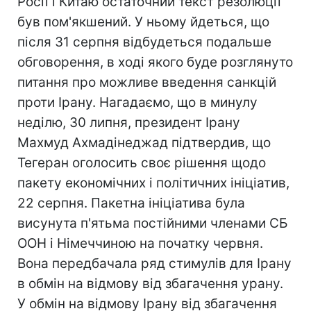
Росії і Китаю остаточний текст резолюції
був пом'якшений. У ньому йдеться, що
після 31 серпня відбудеться подальше
обговорення, в ході якого буде розглянуто
питання про можливе введення санкцій
проти Ірану. Нагадаємо, що в минулу
неділю, 30 липня, президент Ірану
Махмуд Ахмадінеджад підтвердив, що
Тегеран оголосить своє рішення щодо
пакету економічних і політичних ініціатив,
22 серпня. Пакетна ініціатива була
висунута п'ятьма постійними членами СБ
ООН і Німеччиною на початку червня.
Вона передбачала ряд стимулів для Ірану
в обмін на відмову від збагачення урану.
У обмін на відмову Ірану від збагачення