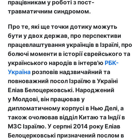
працівникам у роботі з пост-
травматичним синдромом.
Про те, які ще точки дотику можуть
бути у двох держав, про перспективи
працевлаштування українців в Ізраїлі, про
болючі моменти в історії єврейського та
українського народів в інтерв'ю
РБК-
Україна
розповів надзвичайний та
повноважний посол Ізраїлю в Україні
Еліав Белоцерковські. Народжений
у Молдові, він працював у
дипломатичному корпусі в Нью Делі, а
також очолював відділ Китаю та Індії в
МЗС Ізраїлю. У серпні 2014 року Еліав
Белоцерковські призначений послом в