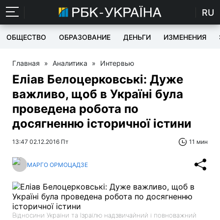
RU
ОБЩЕСТВО
ОБРАЗОВАНИЕ
ДЕНЬГИ
ИЗМЕНЕНИЯ
Главная
»
Аналитика
»
Интервью
Еліав Белоцерковські: Дуже
важливо, щоб в Україні була
проведена робота по
досягненню історичної істини
13:47 02.12.2016 Пт
11 мин
МАРГО ОРМОЦАДЗЕ
Відносини України та Ізраїлю надзвичайний і повноважний