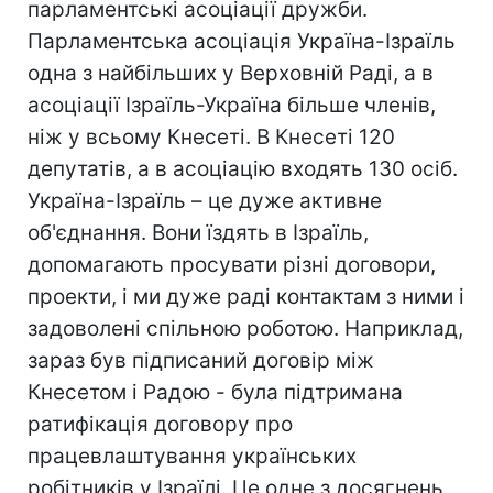
парламентські асоціації дружби.
Парламентська асоціація Україна-Ізраїль
одна з найбільших у Верховній Раді, а в
асоціації Ізраїль-Україна більше членів,
ніж у всьому Кнесеті. В Кнесеті 120
депутатів, а в асоціацію входять 130 осіб.
Україна-Ізраїль – це дуже активне
об'єднання. Вони їздять в Ізраїль,
допомагають просувати різні договори,
проекти, і ми дуже раді контактам з ними і
задоволені спільною роботою. Наприклад,
зараз був підписаний договір між
Кнесетом і Радою - була підтримана
ратифікація договору про
працевлаштування українських
робітників у Ізраїлі. Це одне з досягнень