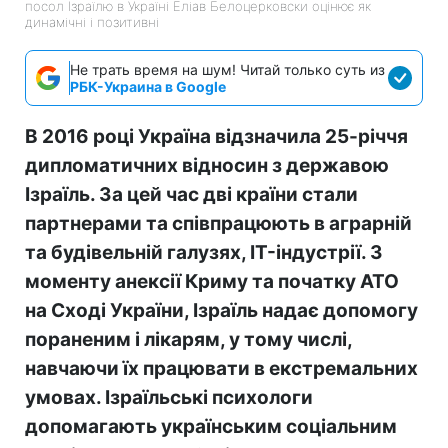
посол Ізраїлю в Україні Еліав Белоцерковски оцінює як
динамічні і позитивні
Не трать время на шум! Читай только суть из
РБК-Украина в Google
В 2016 році Україна відзначила 25-річчя
дипломатичних відносин з державою
Ізраїль. За цей час дві країни стали
партнерами та співпрацюють в аграрній
та будівельній галузях, IT-індустрії. З
моменту анексії Криму та початку АТО
на Сході України, Ізраїль надає допомогу
пораненим і лікарям, у тому числі,
навчаючи їх працювати в екстремальних
умовах. Ізраїльські психологи
допомагають українським соціальним