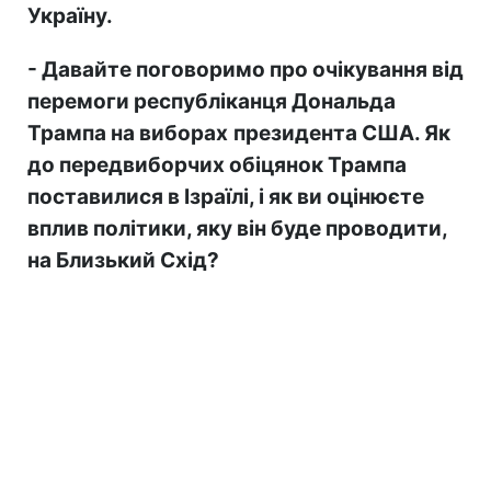
Україну.
- Давайте поговоримо про очікування
від
перемоги
республіканця
Дональда
Трампа на виборах
президента США
. Я
к
до
передвиборчих обіцянок Трампа
поставилися в Ізраїлі,
і
як ви оцінюєте
вплив
політики
, яку він буде проводити,
на Близький Схід
?