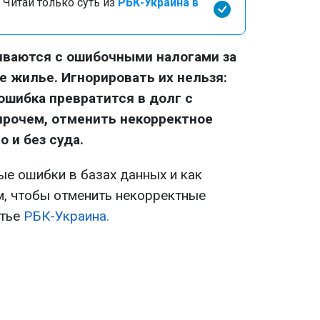
 Читай только суть из
РБК-Украина в
иваются с ошибочными налогами за
е жилье. Игнорировать их нельзя:
ошибка превратится в долг с
Впрочем, отменить некорректное
 и без суда.
е ошибки в базах данных и как
, чтобы отменить некорректные
атье
РБК-Украина.