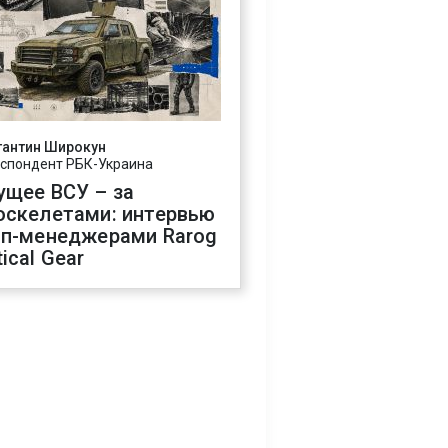
тантин Широкун
спондент РБК-Украина
ущее ВСУ – за
оскелетами: интервью
оп-менеджерами Rarog
ical Gear