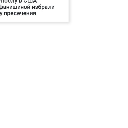
-послу в США
фанишиной избрали
у пресечения