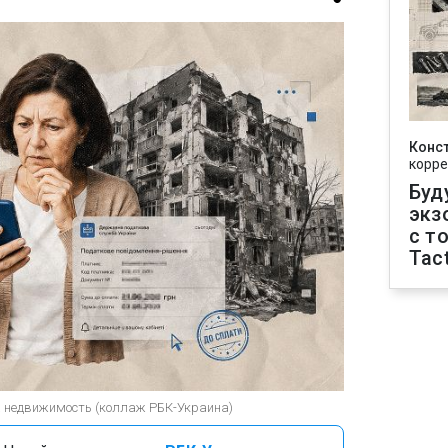
Конс
корре
Буд
экз
с т
Tact
а недвижимость (коллаж РБК-Украина)