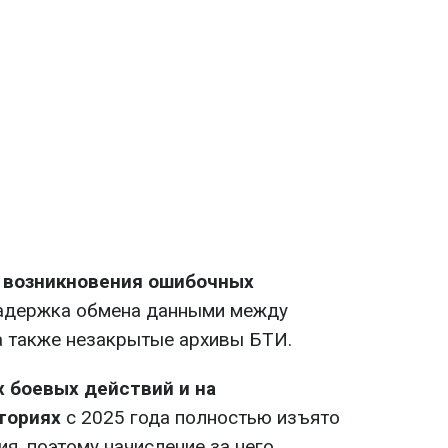
 возникновения ошибочных
адержка обмена данными между
а также незакрытые архивы БТИ.
 боевых действий и на
ториях
с 2025 года полностью изъято
я, поэтому начисление за него