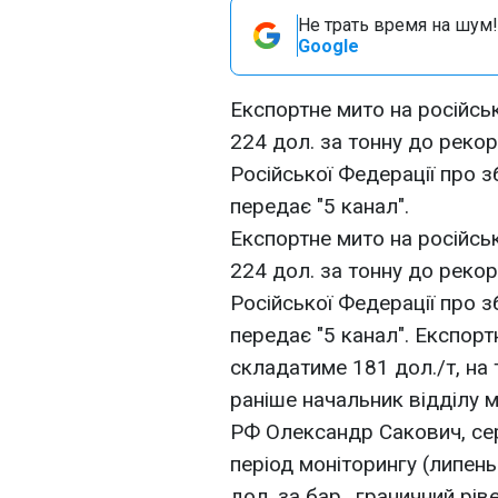
Не трать время на шум!
Google
Експортне мито на російськ
224 дол. за тонну до реко
Російської Федерації про 
передає "5 канал".
Експортне мито на російськ
224 дол. за тонну до реко
Російської Федерації про 
передає "5 канал". Експорт
складатиме 181 дол./т, на т
раніше начальник відділу м
РФ Олександр Сакович, сер
період моніторингу (липен
дол. за бар., граничний рів