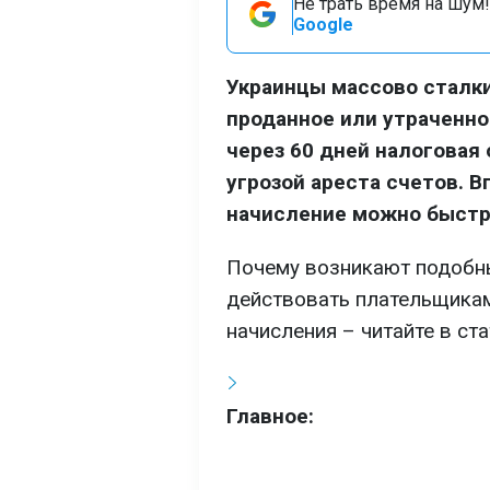
Не трать время на шум!
Google
Украинцы массово сталк
проданное или утраченно
через 60 дней налоговая 
угрозой ареста счетов. 
начисление можно быстро
Почему возникают подобны
действовать плательщикам
начисления – читайте в ст
Главное: