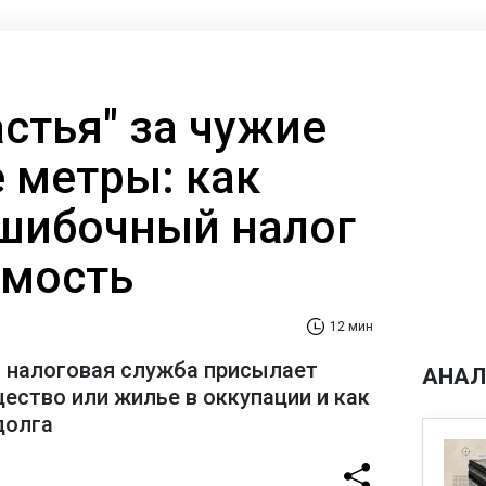
стья" за чужие
 метры: как
шибочный налог
имость
12 мин
 налоговая служба присылает
АНАЛ
ество или жилье в оккупации и как
долга