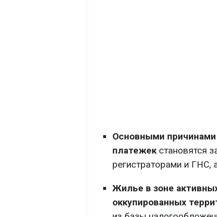
Основными причинами
платежек
становятся з
регистраторами и ГНС, 
Жилье в зоне активных
оккупированных терри
из базы налогообложени