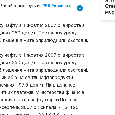
Экс
Сте
 Читай только суть из
РБК-Украина в
мер
у нафту з 1 жовтня 2007 р. виросте з
рдних 250 дол./т. Постанову уряду
збільшення мита оприлюднили сьогодні,
у нафту з 1 жовтня 2007 р. виросте з
рдних 250 дол./т. Постанову уряду
збільшення мита оприлюднили сьогодні,
ний збір на світлі нафтопродукти
емних - 97,5 дол./т. Як відзначав
итних платежів Міністерства фінансів
едня ціна на нафту марки Urals за
ь-серпень 2007 р.) склала 71,61125
ень ставки мита - 250,3704 дол./т.