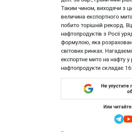
Таким чином, виходячи з ц
величина експортного мит
побито торішній рекорд. Ві
нафтопродуктів з Росії уря
формулою, яка розрахована
світових ринках. Нагадаємо,
експортне мито на нафту у р
нафтопродукти складає 163,2
Не упустите 
об
Или читайте