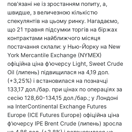
пов'язані не із зростанням попиту, а,
швидше, з величезною кількістю
спекулянтів на цьому ринку. Нагадаємо,
що 21 травня підсумки торгів на біржах
контрактами найближчого місяця
постачання склали: у Нью-Йорку на New
York Mercantile Exchange (NYMEX)
офіційна ціна ф'ючерсу Light, Sweet Crude
Oil (липень) підвищилася на 4,19 дол.
(+3,25%) і встановилася на позначці
133,17 дол./бар. при цінах по операціях за
сесію 128,60-134,15 дол./бар.; у Лондоні
на InterContinental Exchange Futures
Europe (IСE Futures Europe) офіційна ціна
ф'ючерсу IPE Brent Crude (липень) зросла