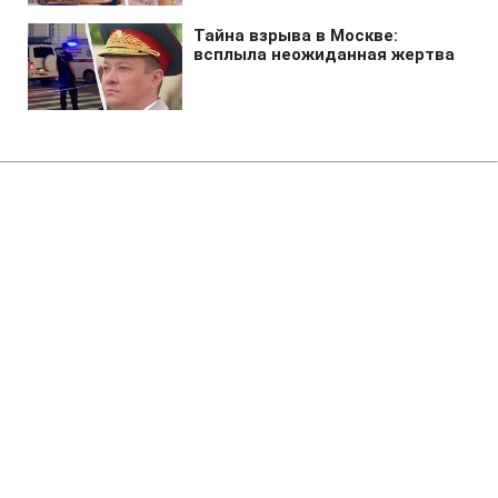
Главная
»
Аналитика
»
Статьи
БЮТ зняв з порядку денного
питання про призначення
А.Портнова на посаду голови
ФДМУ
12:53 22.05.2008 Чт
3 мин
RBC.UA