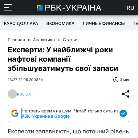
RU
КУРС ДОЛЛАРА
ЭКОНОМИКА
ЛИЧНЫЕ ФИНАНСЫ
T
Главная
»
Аналитика
»
Статьи
Експерти: У найближчі роки
нафтові компанії
збільшуватимуть свої запаси
13:27 22.05.2008 Чт
3 мин
RBC.UA
Не трать время на шум! Читай только суть из
РБК-Украина в Google
Експерти запевняють, що поточний рівень