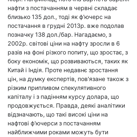
нафти з постачанням в червні складає
близько 135 дол., тоді як ф'ючерс на
постачання в грудні 2013р. вже подолав
позначку 138 дол./бар. Нагадаємо, з
2002р. світові ціни на нафту зросли в 6
разів на фоні різкого попиту, що зростає, з
боку економік, що розвиваються, таких як
Китай і Індія. Проте недавнє зростання
цін, на думку експертів, пов'язане також з
різким припливом спекулятивного
капіталу і з падінням курсу долара, що
продовжується. Правда, деякі аналітики
відзначають, що такі високі ціни на
нафтові ф'ючерси з постачанням
найближчими роками можуть бути