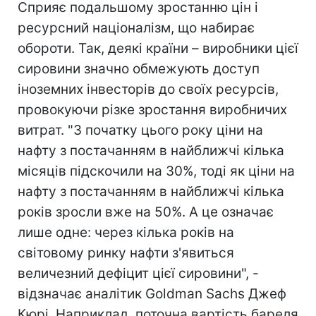
Сприяє подальшому зростанню цін і
ресурсний націоналізм, що набирає
обороти. Так, деякі країни – виробники цієї
сировини значно обмежують доступ
іноземних інвесторів до своїх ресурсів,
провокуючи різке зростання виробничих
витрат. "З початку цього року ціни на
нафту з постачанням в найближчі кілька
місяців підскочили на 30%, тоді як ціни на
нафту з постачанням в найближчі кілька
років зросли вже на 50%. А це означає
лише одне: через кілька років на
світовому ринку нафти з'явиться
величезний дефіцит цієї сировини", -
відзначає аналітик Goldman Sachs Джеф
Кюрі. Наприклад, поточна вартість бареля