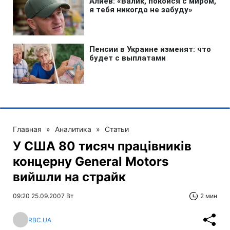
Главная
»
Аналитика
»
Статьи
У США 80 тисяч працівників
концерну General Motors
вийшли на страйк
09:20 25.09.2007 Вт
2 мин
RBC.UA