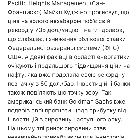
Pacific Heights Management (Сан-
Франциско) Майкл Куджіно прогнозує, що
ціна на золото незабаром поб'є свій
рекорд у 735 дол./унцію - на тлі долара,
що слабшає, і зниження облікової ставки
Федеральної резервної системи (ФРС)
США. А деякі фахівці в області енергетики
очікують і подальшого підвищення ціни на
нафту, яка вже подолала свою рекордну
позначку в 80 дол./бар. Інвестиційні банки
також поділяють цю точку зору. Так,
американський банк Goldman Sachs вже
подвоїв свої прогнози щодо прибутку від
інвестицій в сировину наступного року.
На цьому тлі ринок сировини став
незвичайно привабливим для інвесторів,