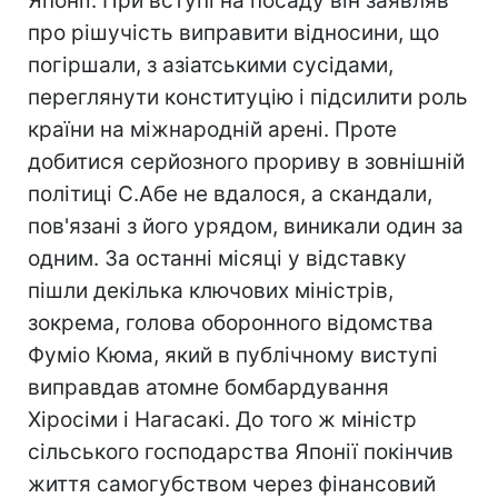
Японії. При вступі на посаду він заявляв
про рішучість виправити відносини, що
погіршали, з азіатськими сусідами,
переглянути конституцію і підсилити роль
країни на міжнародній арені. Проте
добитися серйозного прориву в зовнішній
політиці С.Абе не вдалося, а скандали,
пов'язані з його урядом, виникали один за
одним. За останні місяці у відставку
пішли декілька ключових міністрів,
зокрема, голова оборонного відомства
Фуміо Кюма, який в публічному виступі
виправдав атомне бомбардування
Хіросіми і Нагасакі. До того ж міністр
сільського господарства Японії покінчив
життя самогубством через фінансовий