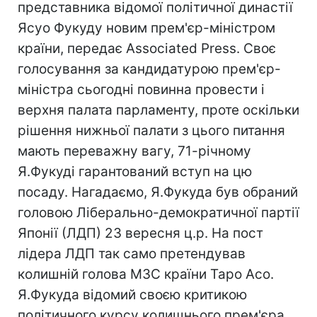
представника відомої політичної династії
Ясуо Фукуду новим прем'єр-міністром
країни, передає Associated Press. Своє
голосування за кандидатурою прем'єр-
міністра сьогодні повинна провести і
верхня палата парламенту, проте оскільки
рішення нижньої палати з цього питання
мають переважну вагу, 71-річному
Я.Фукуді гарантований вступ на цю
посаду. Нагадаємо, Я.Фукуда був обраний
головою Ліберально-демократичної партії
Японії (ЛДП) 23 вересня ц.р. На пост
лідера ЛДП так само претендував
колишній голова МЗС країни Таро Асо.
Я.Фукуда відомий своєю критикою
політичного курсу колишнього прем'єра