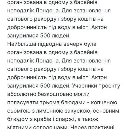
організована в одному з басейнів
неподалік Лондона. Для встановлення
світового рекорду і збору коштів на
доброчинність під воду в місті Актон
занурилися 500 людей.
Найбільша підводна вечеря була
організована в одному з басейнів
неподалік Лондона. Для встановлення
світового рекорду і збору коштів на
доброчинність під воду в місті Актон
занурилися 500 людей. Учасники проекту
абсолютно безкоштовно могли
поласувати трьома блюдами - копченою
сьомгою з лимонною закускою, основним
блюдом з крабів і спаржі, а також
м'ятними солодощами. Через практичні