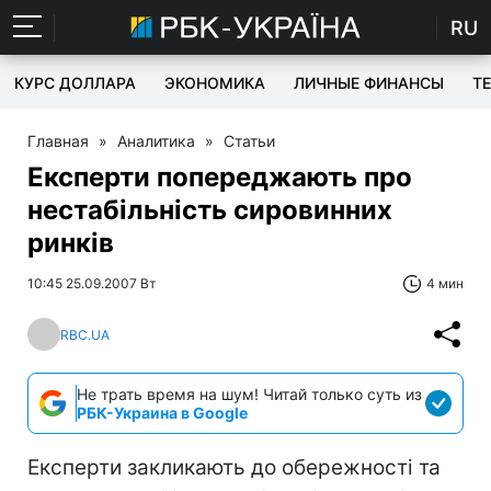
RU
КУРС ДОЛЛАРА
ЭКОНОМИКА
ЛИЧНЫЕ ФИНАНСЫ
T
Главная
»
Аналитика
»
Статьи
Експерти попереджають про
нестабільність сировинних
ринків
10:45 25.09.2007 Вт
4 мин
RBC.UA
Не трать время на шум! Читай только суть из
РБК-Украина в Google
Експерти закликають до обережності та