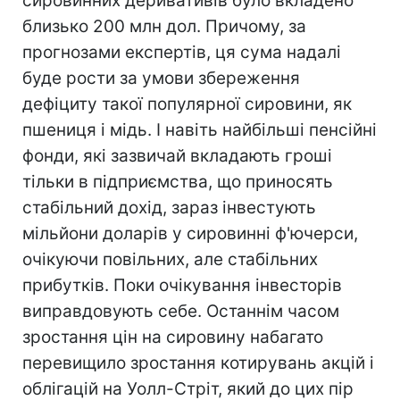
сировинних деривативів було вкладено
близько 200 млн дол. Причому, за
прогнозами експертів, ця сума надалі
буде рости за умови збереження
дефіциту такої популярної сировини, як
пшениця і мідь. І навіть найбільші пенсійні
фонди, які зазвичай вкладають гроші
тільки в підприємства, що приносять
стабільний дохід, зараз інвестують
мільйони доларів у сировинні ф'ючерси,
очікуючи повільних, але стабільних
прибутків. Поки очікування інвесторів
виправдовують себе. Останнім часом
зростання цін на сировину набагато
перевищило зростання котирувань акцій і
облігацій на Уолл-Стріт, який до цих пір