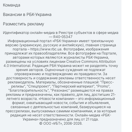
Команда
Вакансии в РБК-Украина
Разместить рекламу
Идентификатор онлайн-медиа в Реестре субъектов в сфере медиа
— R40-05347
Информационный портал «РБК-Украина» имеет трехязычную
версию (украинскую, русскую и английскую), главная страница
портала –
https://www.rbc.ua
. Фотографии, изображения
принадлежат их правообладателям. Все фотографии на Портале,
авторами которых являются журналисты РБК-Украина,
размещены на условиях лицензии Creative Commons Attribution
4.0 International. Редакция РБК-Украина может не разделять точку
зрения авторов. Оценочные суждения не подлежат
опровержению и подтверждению их правдивости. За
достоверность и содержание рекламы ответственность несет
рекламодатель. Материалы, обозначенные плашкой: "Пресс-
релизы", "Спецпроект", "Партнерский материал", "Promo",
"Благотворительность", "Резонанс" размещаются на правах
рекламы и предназначены, как правило, для лиц, достигших 21-
летнего возраста. «Новости компании» – это информационный
формат, охватывающий новости, события и объявления,
связанные с деятельностью компаний, базирующиеся на
прессрелизах, выпускаемых самими компаниями, и за которые
редакция не несет ответственности. Онлайн-медиа «РБК-
Украина» предназначено для лиц от 21 года.
© ООО «УБТ», 2006-2026.