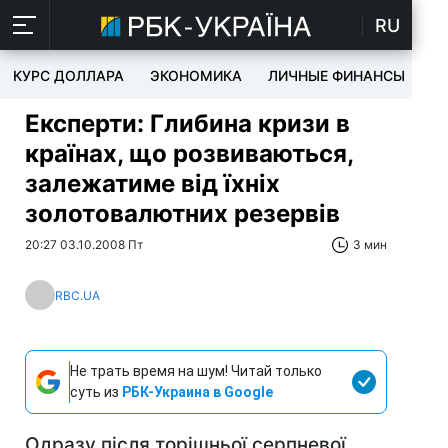
RU
КУРС ДОЛЛАРА
ЭКОНОМИКА
ЛИЧНЫЕ ФИНАНСЫ
T
Експерти: Глибина кризи в
країнах, що розвиваються,
залежатиме від їхніх
золотовалютних резервів
20:27 03.10.2008 Пт
3 мин
RBC.UA
Не трать время на шум! Читай только
суть из
РБК-Украина в Google
Одразу після торішньої серпневої