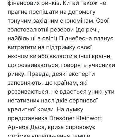
фінансових ринків. Китай також не
прагне поспішати на допомогу
тонучим західним економікам. Свої
золотовалютні резерви (до речі,
найбільші в світі) Піднебесна планує
витратити на підтримку своєї
економіки або вкласти в інші країни,
що розвиваються, говорять учасники
ринку. Правда, деякі експерти
запевняють, що країнам, які
розвиваються, не вдасться уникнути
негативних наслідків серпневої
кредитної кризи. На думку
представника Dresdner Kleinwort
Арнаба Даса, криза спровокує
стрімке уповільнення темпів