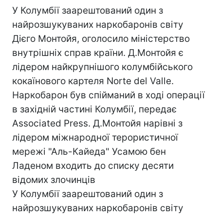
У Колумбії заарештований один з
найрозшукуваних наркобаронів світу
Дієго Монтойя, оголосило міністерство
внутрішніх справ країни. Д.Монтойя є
лідером найкрупнішого колумбійського
кокаїнового картеля Norte del Valle.
Наркобарон був спійманий в ході операції
в західній частині Колумбії, передає
Associated Press. Д.Монтойя нарівні з
лідером міжнародної терористичної
мережі "Аль-Кайеда" Усамою бен
Ладеном входить до списку десяти
відомих злочинців
У Колумбії заарештований один з
найрозшукуваних наркобаронів світу