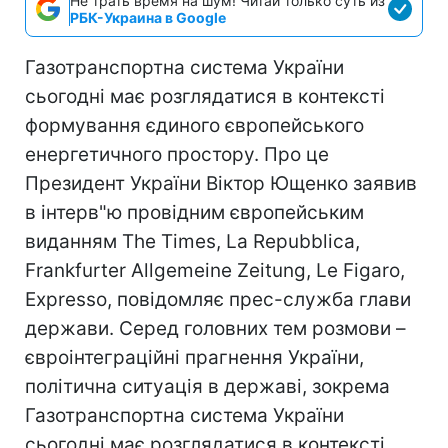
Не трать время на шум! Читай только суть из
РБК-Украина в Google
Газотранспортна система України
сьогодні має розглядатися в контексті
формування єдиного європейського
енергетичного простору. Про це
Президент України Віктор Ющенко заявив
в інтерв"ю провідним європейським
виданням The Times, La Repubblica,
Frankfurter Allgemeine Zeitung, Le Figaro,
Expresso, повідомляє прес-служба глави
держави. Серед головних тем розмови –
євроінтеграційні прагнення України,
політична ситуація в державі, зокрема
Газотранспортна система України
сьогодні має розглядатися в контексті