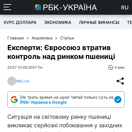
RU
КУРС ДОЛЛАРА
ЭКОНОМИКА
ЛИЧНЫЕ ФИНАНСЫ
T
Главная
»
Аналитика
»
Статьи
Експерти: Євросоюз втратив
контроль над ринком пшениці
22:07 10.09.2007 Пн
4 мин
RBC.UA
Не трать время на шум! Читай только суть из
РБК-Украина в Google
Ситуація на світовому ринку пшениці
викликає серйозні побоювання у західних