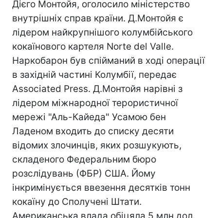
Дієго Монтойя, оголосило міністерство
внутрішніх справ країни. Д.Монтойя є
лідером найкрупнішого колумбійського
кокаїнового картеля Norte del Valle.
Наркобарон був спійманий в ході операції
в західній частині Колумбії, передає
Associated Press. Д.Монтойя нарівні з
лідером міжнародної терористичної
мережі "Аль-Кайеда" Усамою бен
Ладеном входить до списку десяти
відомих злочинців, яких розшукують,
складеного Федеральним бюро
розслідувань (ФБР) США. Йому
інкримінується ввезення десятків тонн
кокаїну до Сполучені Штати.
Американська влада обіцяла 5 млн дол.