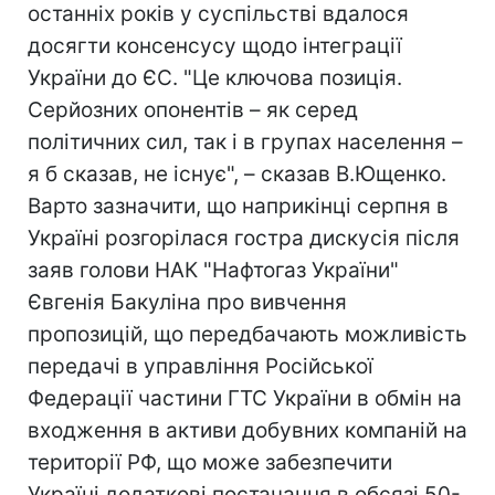
останніх років у суспільстві вдалося
досягти консенсусу щодо інтеграції
України до ЄС. "Це ключова позиція.
Серйозних опонентів – як серед
політичних сил, так і в групах населення –
я б сказав, не існує", – сказав В.Ющенко.
Варто зазначити, що наприкінці серпня в
Україні розгорілася гостра дискусія після
заяв голови НАК "Нафтогаз України"
Євгенія Бакуліна про вивчення
пропозицій, що передбачають можливість
передачі в управління Російської
Федерації частини ГТС України в обмін на
входження в активи добувних компаній на
території РФ, що може забезпечити
Україні додаткові постачання в обсязі 50-