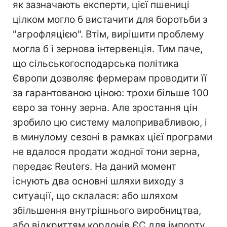
як зазначають експерти, цієї пшениці
цілком могло б вистачити для боротьби з
"агрофляцією". Втім, вирішити проблему
могла б і зернова інтервенція. Тим паче,
що сільськогосподарська політика
Європи дозволяє фермерам проводити її
за гарантованою ціною: трохи більше 100
євро за тонну зерна. Але зростання цін
зробило цю систему малопривабливою, і
в минулому сезоні в рамках цієї програми
не вдалося продати жодної тони зерна,
передає Reuters. На даний момент
існують два основні шляхи виходу з
ситуації, що склалася: або шляхом
збільшення внутрішнього виробництва,
або відкриттям кордонів ЄС для імпорту.