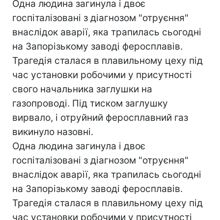
Одна людина загинула і двоє
госпіталізовані з діагнозом "отруєння"
внаслiдок аварії, яка трапилась сьогодні
на Запорізькому заводі феросплавів.
Трагедія сталася в плавильному цеху під
час установки робочими у присутності
свого начальника заглушки на
газопроводі. Під тиском заглушку
вирвало, і отруйний феросплавний газ
викинуло назовні.
Одна людина загинула і двоє
госпіталізовані з діагнозом "отруєння"
внаслiдок аварії, яка трапилась сьогодні
на Запорізькому заводі феросплавів.
Трагедія сталася в плавильному цеху під
час установки робочими у присутності