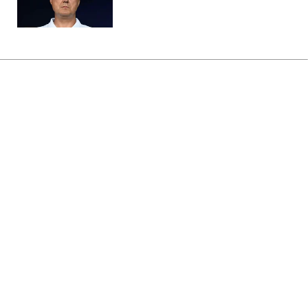
Главная
»
Аналитика
»
Статьи
ЄБРР вкладе у фінансовий
сектор України понад 300 млн
євро
09:27 06.06.2008 Пт
2 мин
RBC.UA
Не трать время на шум! Читай только суть из
РБК-Украина в Google
Портфель проектів ЄБРР, намічених для