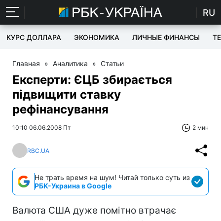
RU
КУРС ДОЛЛАРА
ЭКОНОМИКА
ЛИЧНЫЕ ФИНАНСЫ
T
Главная
»
Аналитика
»
Статьи
Експерти: ЄЦБ збирається
підвищити ставку
рефінансування
10:10 06.06.2008 Пт
2 мин
RBC.UA
Не трать время на шум! Читай только суть из
РБК-Украина в Google
Валюта США дуже помітно втрачає