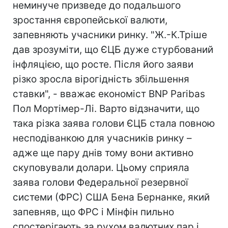
неминуче призведе до подальшого
зростання європейської валюти,
запевняють учасники ринку. "Ж.-К.Тріше
дав зрозуміти, що ЄЦБ дуже стурбований
інфляцією, що росте. Після його заяви
різко зросла вірогідність збільшення
ставки", - вважає економіст BNP Paribas
Пол Мортімер-Лі. Варто відзначити, що
така різка заява голови ЄЦБ стала повною
несподіванкою для учасників ринку –
адже ще пару днів тому вони активно
скуповували долари. Цьому сприяла
заява голови Федеральної резервної
системи (ФРС) США Бена Бернанке, який
запевняв, що ФРС і Мінфін пильно
спостерігають за рухом валютних пар і