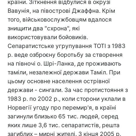
країни. Зіткнення відбулися в окрузі
Вавунія, на півострові Джаффна. Крім
того, військовослужбовцям вдалося
знищити два "схрона", які
використовували бойовиків.
Сепаратистське угрупування ТОТІ з 1983
р. веде озброєну боротьбу за створення
на півночі о. Шрі-Ланка, де проживають
таміли, незалежної держави Таміл. При
цьому основне населення острівної
держави - сингали. За час протистояння з
1983 р. по 2002 р., коли сторони уклали в
Норвегії угоду про перемир'я, в країні
загинули близько 65 тис. людей, серед
яких лише 3,6 тис. сепаратистів, решта
загиблих – мирні жителі. З кінця 2005 р.