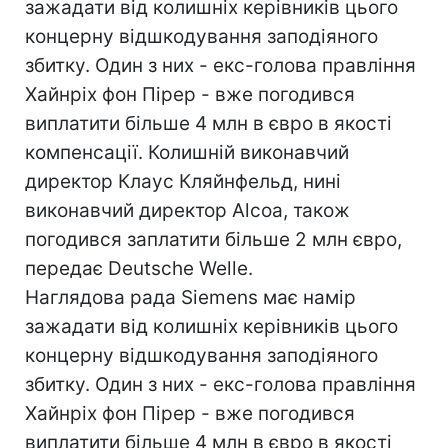
зажадати від колишніх керівників цього
концерну відшкодування заподіяного
збитку. Один з них - екс-голова правління
Хайнріх фон Пірер - вже погодився
виплатити більше 4 млн в євро в якості
компенсації. Колишній виконавчий
директор Клаус Кляйнфельд, нині
виконавчий директор Alcoa, також
погодився заплатити більше 2 млн євро,
передає Deutsche Welle.
Наглядова рада Siemens має намір
зажадати від колишніх керівників цього
концерну відшкодування заподіяного
збитку. Один з них - екс-голова правління
Хайнріх фон Пірер - вже погодився
виплатити більше 4 млн в євро в якості