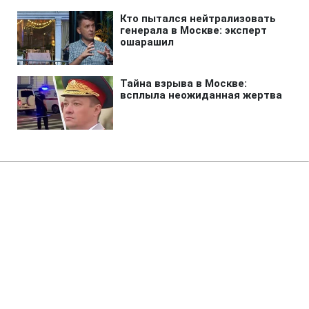
Главная
»
Аналитика
»
Статьи
Глава General Motors йде у
відставку
08:31 02.12.2009 Ср
2 мин
RBC.UA