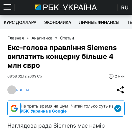
RU
КУРС ДОЛЛАРА
ЭКОНОМИКА
ЛИЧНЫЕ ФИНАНСЫ
T
Главная
»
Аналитика
»
Статьи
Екс-голова правління Siemens
виплатить концерну більше 4
млн євро
08:58 02.12.2009 Ср
2 мин
RBC.UA
Не трать время на шум! Читай только суть из
РБК-Украина в Google
Наглядова рада Siemens має намір