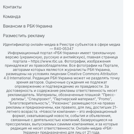
Контакты
Команда
Вакансии в РБК-Украина
Разместить рекламу
Идентификатор онлайн-медиа в Реестре субъектов в сфере медиа
— R40-05347
Информационный портал «РБК-Украина» имеет трехязычную
версию (украинскую, русскую и английскую), главная страница
портала –
https://www.rbc.ua
. Фотографии, изображения
принадлежат их правообладателям. Все фотографии на Портале,
авторами которых являются журналисты РБК-Украина,
размещены на условиях лицензии Creative Commons Attribution
4.0 International. Редакция РБК-Украина может не разделять точку
зрения авторов. Оценочные суждения не подлежат
опровержению и подтверждению их правдивости. За
достоверность и содержание рекламы ответственность несет
рекламодатель. Материалы, обозначенные плашкой: "Пресс-
релизы", "Спецпроект", "Партнерский материал", "Promo",
"Благотворительность", "Резонанс" размещаются на правах
рекламы и предназначены, как правило, для лиц, достигших 21-
летнего возраста. «Новости компании» – это информационный
формат, охватывающий новости, события и объявления,
связанные с деятельностью компаний, базирующиеся на
прессрелизах, выпускаемых самими компаниями, и за которые
редакция не несет ответственности. Онлайн-медиа «РБК-
Украина» предназначено для лиц от 21 года.