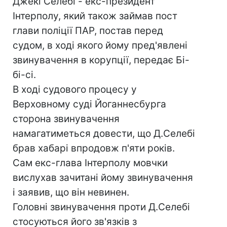
Джекі Селебі - екс-президент
Інтерполу, який також займав пост
глави поліції ПАР, постав перед
судом, в ході якого йому пред'явлені
звинувачення в корупції, передає Бі-
бі-сі.
В ході судового процесу у
Верховному суді Йоганнесбурга
сторона звинувачення
намагатиметься довести, що Д.Селебі
брав хабарі впродовж п'яти років.
Сам екс-глава Інтерполу мовчки
вислухав зачитані йому звинувачення
і заявив, що він невинен.
Головні звинувачення проти Д.Селебі
стосуються його зв'язків з