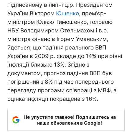
підписаному в липні ц.р. Президентом
України Віктором
Ющенко
, прем'єр-
міністром Юлією Тимошенко, головою
НБУ Володимиром Стельмахом і в.о.
міністра фінансів Ігорем Уманським,
йдеться, що падіння реального ВВП
України в 2009 р. складе до 14% при рівні
інфляції близько 13%. Згідно з
документом, прогноз падіння ВВП був
погіршений з 8% під час попереднього
перегляду програми співпраці з МВФ, а
оцінка інфляції покращена з 16%.
Не упустите главное! Подпишитесь на
наши обновления в Google!