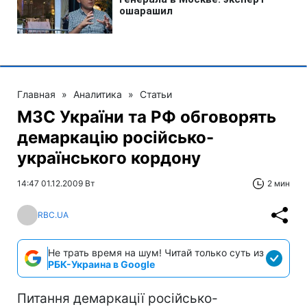
Главная
»
Аналитика
»
Статьи
МЗС України та РФ обговорять
демаркацію російсько-
українського кордону
14:47 01.12.2009 Вт
2 мин
RBC.UA
Не трать время на шум! Читай только суть из
РБК-Украина в Google
Питання демаркації російсько-