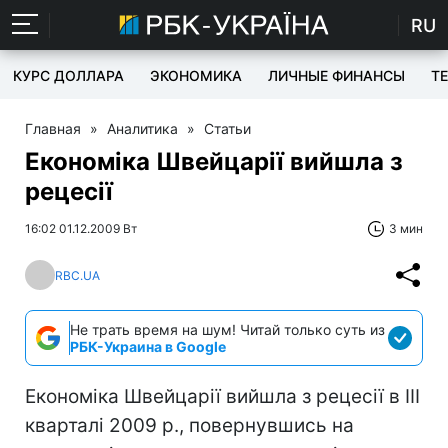
RU
КУРС ДОЛЛАРА
ЭКОНОМИКА
ЛИЧНЫЕ ФИНАНСЫ
T
Главная
»
Аналитика
»
Статьи
Економіка Швейцарії вийшла з
рецесії
16:02 01.12.2009 Вт
3 мин
RBC.UA
Не трать время на шум! Читай только суть из
РБК-Украина в Google
Економіка Швейцарії вийшла з рецесії в III
кварталі 2009 р., повернувшись на