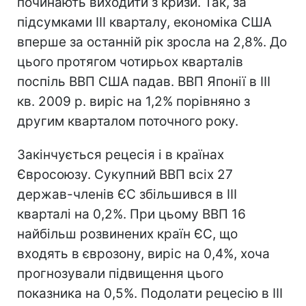
починають виходити з кризи. Так, за
підсумками ІІІ кварталу, економіка США
вперше за останній рік зросла на 2,8%. До
цього протягом чотирьох кварталів
поспіль ВВП США падав. ВВП Японії в ІІІ
кв. 2009 р. виріс на 1,2% порівняно з
другим кварталом поточного року.
Закінчується рецесія і в країнах
Євросоюзу. Сукупний ВВП всіх 27
держав-членів ЄС збільшився в III
кварталі на 0,2%. При цьому ВВП 16
найбільш розвинених країн ЄС, що
входять в єврозону, виріс на 0,4%, хоча
прогнозували підвищення цього
показника на 0,5%. Подолати рецесію в III