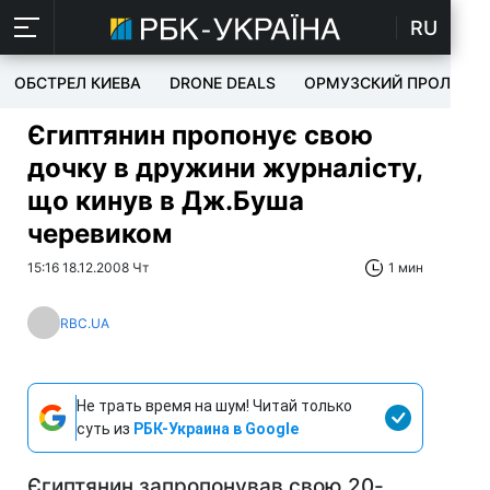
RU
ОБСТРЕЛ КИЕВА
DRONE DEALS
ОРМУЗСКИЙ ПРОЛИВ
Єгиптянин пропонує свою
дочку в дружини журналісту,
що кинув в Дж.Буша
черевиком
15:16 18.12.2008 Чт
1 мин
RBC.UA
Не трать время на шум! Читай только
суть из
РБК-Украина в Google
Єгиптянин запропонував свою 20-