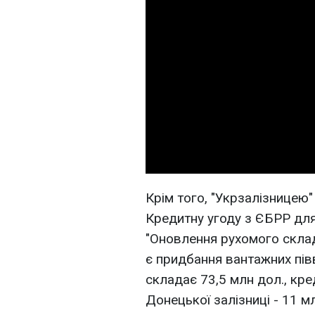
Крім того, "Укрзалізницею"
Кредитну угоду з ЄБРР для
"Оновлення рухомого склад
є придбання вантажних півв
складає 73,5 млн дол., кре
Донецької залізниці - 11 м