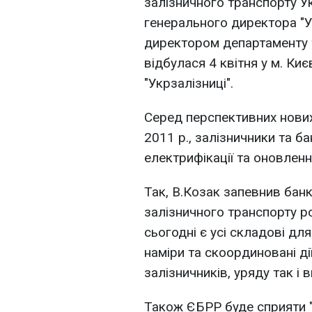
залізничного транспорту Ук
генерального директора "У
директором департаменту 
відбулася 4 квітня у м. Ки
"Укрзалізниці".
Серед перспективних нових
2011 р., залізничники та б
електрифікації та оновлен
Так, В.Козак запевнив бан
залізничного транспорту р
сьогодні є усі складові д
наміри та скоординовані дії
залізничників, уряду так і
Також ЄБРР буде сприяти "