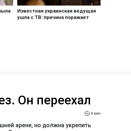
ез. Он переехал
8 мин
шней арене, но должна укрепить