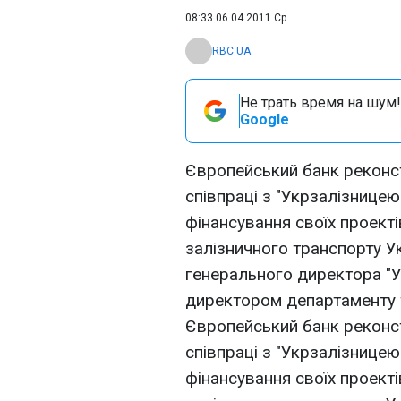
08:33 06.04.2011 Ср
RBC.UA
Не трать время на шум!
Google
Європейський банк реконст
співпраці з "Укрзалізницею
фінансування своїх проект
залізничного транспорту Ук
генерального директора "У
директором департаменту 
Європейський банк реконст
співпраці з "Укрзалізницею
фінансування своїх проект