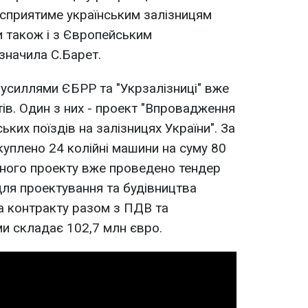
сприятиме українським залізницям
и також і з Європейським
азначила С.Барет.
усиллями ЄБРР та "Укрзалізниці" вже
ів. Один з них - проект "Впровадження
ких поїздів на залізницях України". За
куплено 24 колійні машини на суму 80
аного проекту вже проведено тендер
ля проектування та будівництва
а контракту разом з ПДВ та
и складає 102,7 млн євро.