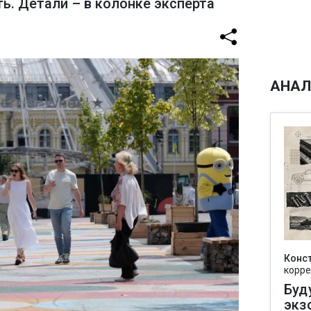
ь. Детали – в колонке эксперта
АНАЛ
Конс
корре
Буд
экз