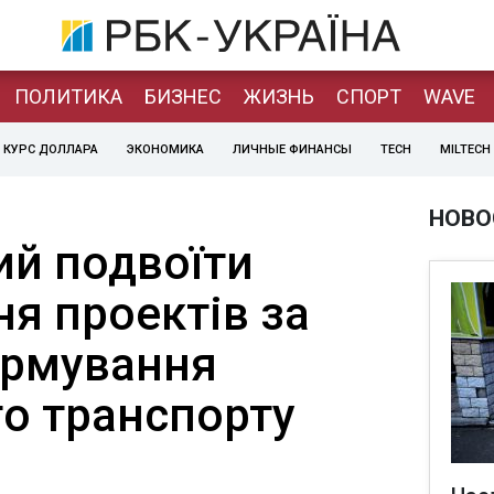
ПОЛИТИКА
БИЗНЕС
ЖИЗНЬ
СПОРТ
WAVE
КУРС ДОЛЛАРА
ЭКОНОМИКА
ЛИЧНЫЕ ФИНАНСЫ
TECH
MILTECH
НОВО
ий подвоїти
я проектів за
ормування
го транспорту