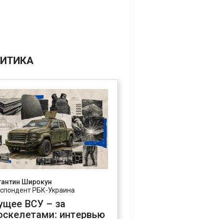
ИТИКА
тантин Широкун
спондент РБК-Украина
ущее ВСУ – за
оскелетами: интервью