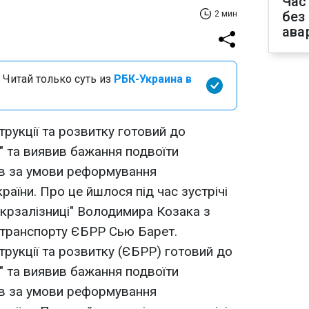
Час
без
2 мин
ава
 Читай только суть из
РБК-Украина в
рукції та розвитку готовий до
" та виявив бажання подвоїти
ів за умови реформування
раїни. Про це йшлося під час зустрічі
крзалізниці" Володимира Козака з
транспорту ЄБРР Сью Барет.
рукції та розвитку (ЄБРР) готовий до
" та виявив бажання подвоїти
ів за умови реформування