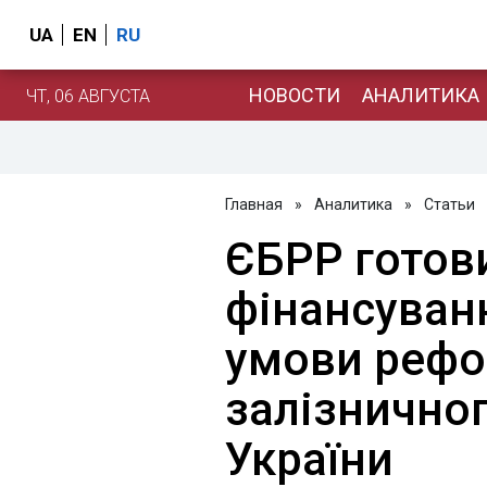
UA
EN
RU
НОВОСТИ
АНАЛИТИКА
ЧТ, 06 АВГУСТА
Главная
»
Аналитика
»
Статьи
ЄБРР готов
фінансуванн
умови реф
залізнично
України