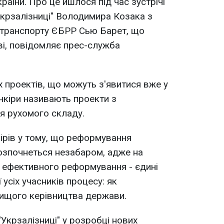
раїни. Про це йшлося під час зустрічі
крзалізниці" Володимира Козака з
транспорту ЄБРР Сью Барет, що
єві, повідомляє прес-служба
 проектів, що можуть з'явитися вже у
анкіри називають проекти з
ня рухомого складу.
кірів у тому, що реформування
озпочнеться незабаром, адже на
ля ефективного реформування - єдині
 усіх учасників процесу: як
 вищого керівництва держави.
Укрзалізниці" у розробці нових