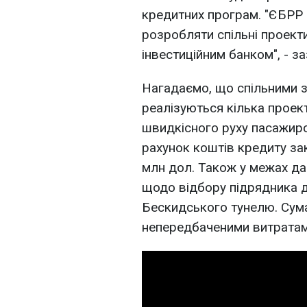
кредитних програм. "ЄБРР 
розробляти спільні проект
інвестиційним банком", - з
Нагадаємо, що спільними з
реалізуються кілька проект
швидкісного руху пасажирсь
рахунок коштів кредиту за
млн дол. Також у межах д
щодо відбору підрядника д
Бескидського тунелю. Сум
непередбаченими витратам