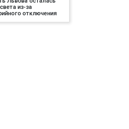
ть Львова осталась
 света из-за
рийного отключения