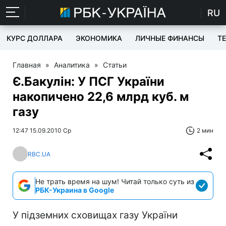
RU
КУРС ДОЛЛАРА
ЭКОНОМИКА
ЛИЧНЫЕ ФИНАНСЫ
T
Главная
»
Аналитика
»
Статьи
Є.Бакулін: У ПСГ України
накопичено 22,6 млрд куб. м
газу
12:47 15.09.2010 Ср
2 мин
RBC.UA
Не трать время на шум! Читай только суть из
РБК-Украина в Google
У підземних сховищах газу України