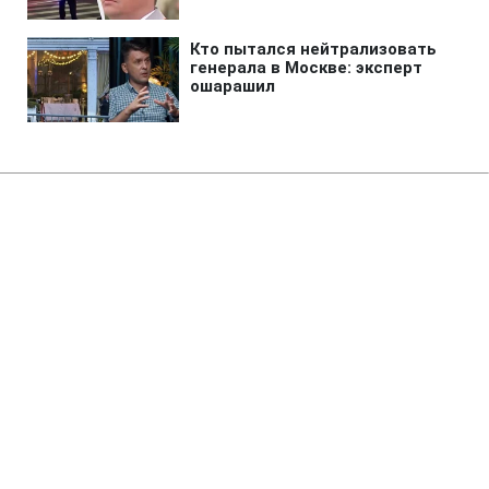
Главная
»
Аналитика
»
Статьи
ЦВК і Кабмін погодили обсяги
фінансування місцевих виборів
11:23 15.09.2010 Ср
3 мин
RBC.UA
Не трать время на шум! Читай только суть из
РБК-Украина в Google