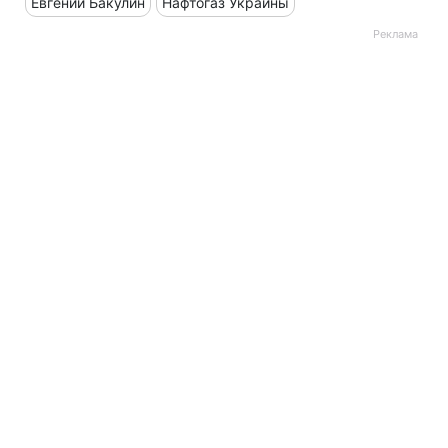
Евгений Бакулин
Нафтогаз Украины