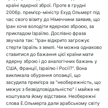
країні ядерної зброї. Проте в грудні
2006р. прем'єр-міністр Ехуд Ольмерт під
час свого візиту до Німеччини заявив, що
Іран хоче володіти ядерною зброєю, за
прикладом Ізраїлю. Дослівно фраза
звучала так: "Іран відкрито загрожує
стерти Ізраїль з землі. Чи можна однаково
ставитися до бажання цієї країни мати
ядерну зброю і до аналогічних бажань у
США, Франції, Ізраїлю і Росії?". Вона
викликала обурення опозиції, що
засудила прем'єра за "необережність, що
межує з безвідповідальністю" і майже не
коштувала йому відставки. Необережні
слова Е.Ольмерта дали арабському світу