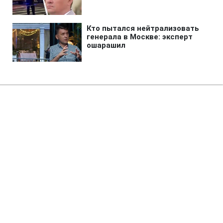
Главная
»
Аналитика
»
Статьи
П.Порошенко: За два тижні
рада НБУ прийме рішення про
межі валютного коридору
20:50 26.05.2008 Пн
2 мин
RBC.UA
Не трать время на шум! Читай только суть из