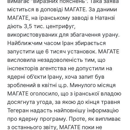
вимагає "виразних пояснень". Така заява
міститься в доповіді МАГАТЕ. За даними
МАГАТЕ, на іранському заводі в Натанзі
діють 3,5 тис. центрифуг,
використовуваних для збагачення урану.
Найближчим часом Іран збирається
запустити ще 6 тисяч установок. МАГАТЕ
висловила незадоволеність тим, що
інспекторів агентства не допустили на
ядерні об'єкти Ірану, хоча запит був
зроблений в квітні ц.р. Минулого місяця
МАГАТЕ оголосило, що з іранської владою
досягнута угода, за якою до кінця травня
Тегеран надасть найповнішу інформацію
про ядерну програму. Проте, як випливає
з останнього звіту, МАГАТЕ поки не