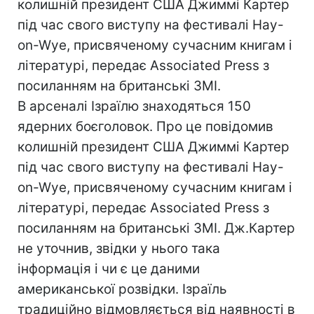
колишній президент США Джиммі Картер
під час свого виступу на фестивалі Hay-
on-Wye, присвяченому сучасним книгам і
літературі, передає Associated Press з
посиланням на британські ЗМІ.
В арсеналі Ізраїлю знаходяться 150
ядерних боєголовок. Про це повідомив
колишній президент США Джиммі Картер
під час свого виступу на фестивалі Hay-
on-Wye, присвяченому сучасним книгам і
літературі, передає Associated Press з
посиланням на британські ЗМІ. Дж.Картер
не уточнив, звідки у нього така
інформація і чи є це даними
американської розвідки. Ізраїль
традиційно відмовляється від наявності в