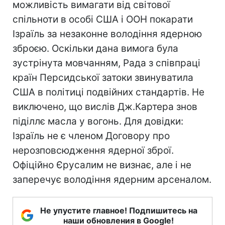
можливість вимагати від світової
спільноти в особі США і ООН покарати
Ізраїль за незаконне володіння ядерною
зброєю. Оскільки дана вимога була
зустрінута мовчанням, Рада з співпраці
країн Персидської затоки звинуватила
США в політиці подвійних стандартів. Не
виключено, що вислів Дж.Картера знов
піділлє масла у вогонь. Для довідки:
Ізраїль не є членом Договору про
нерозповсюдження ядерної зброї.
Офіційно Єрусалим не визнає, але і не
заперечує володіння ядерним арсеналом.
Не упустите главное! Подпишитесь на
наши обновления в Google!