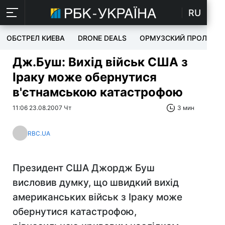
RU
ОБСТРЕЛ КИЕВА
DRONE DEALS
ОРМУЗСКИЙ ПРОЛИВ
Дж.Буш: Вихід військ США з
Іраку може обернутися
в'єтнамською катастрофою
11:06 23.08.2007 Чт
3 мин
RBC.UA
Президент США Джордж Буш
висловив думку, що швидкий вихід
американських військ з Іраку може
обернутися катастрофою,