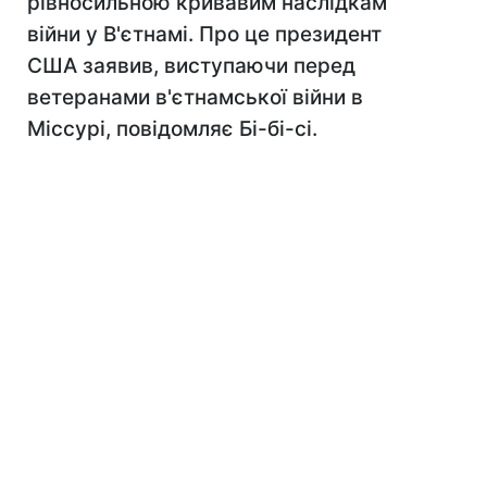
рівносильною кривавим наслідкам
війни у В'єтнамі. Про це президент
США заявив, виступаючи перед
ветеранами в'єтнамської війни в
Міссурі, повідомляє Бі-бі-сі.