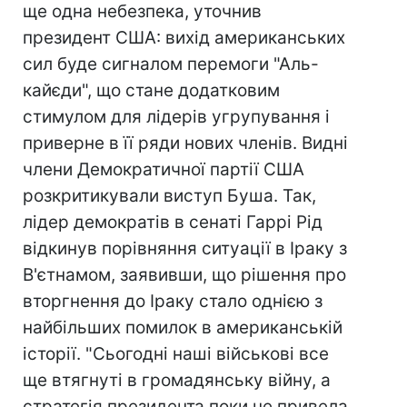
ще одна небезпека, уточнив
президент США: вихід американських
сил буде сигналом перемоги "Аль-
кайєди", що стане додатковим
стимулом для лідерів угрупування і
приверне в її ряди нових членів. Видні
члени Демократичної партії США
розкритикували виступ Буша. Так,
лідер демократів в сенаті Гаррі Рід
відкинув порівняння ситуації в Іраку з
В'єтнамом, заявивши, що рішення про
вторгнення до Іраку стало однією з
найбільших помилок в американській
історії. "Сьогодні наші військові все
ще втягнуті в громадянську війну, а
стратегія президента поки не привела