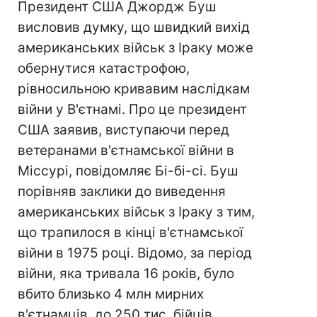
Президент США Джордж Буш
висловив думку, що швидкий вихід
американських військ з Іраку може
обернутися катастрофою,
рівносильною кривавим наслідкам
війни у В'єтнамі. Про це президент
США заявив, виступаючи перед
ветеранами в'єтнамської війни в
Міссурі, повідомляє Бі-бі-сі. Буш
порівняв заклики до виведення
американських військ з Іраку з тим,
що трапилося в кінці в'єтнамської
війни в 1975 році. Відомо, за період
війни, яка тривала 16 років, було
вбито близько 4 млн мирних
в'єтнамців, до 250 тис. бійців