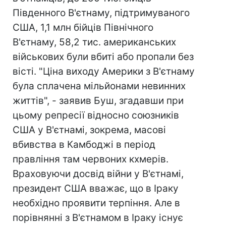
Південного В'єтнаму, підтримуваного
США, 1,1 млн бійців Північного
В'єтнаму, 58,2 тис. американських
військових були вбиті або пропали без
вісті. "Ціна виходу Америки з В'єтнаму
була сплачена мільйонами невинних
життів", - заявив Буш, згадавши при
цьому репресії відносно союзників
США у В'єтнамі, зокрема, масові
вбивства в Камбоджі в період
правління там червоних кхмерів.
Враховуючи досвід війни у В'єтнамі,
президент США вважає, що в Іраку
необхідно проявити терпіння. Але в
порівнянні з В'єтнамом в Іраку існує