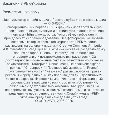
Вакансии в РБК-Украина
Разместить рекламу
Идентификатор онлайн-медиа в Реестре субъектов в сфере медиа
— R40-05347
Информационный портал «РБК-Украина» имеет трехязычную
версию (украинскую, русскую и английскую), главная страница
портала –
https://www.rbc.ua
. Фотографии, изображения
принадлежат их правообладателям. Все фотографии на Портале,
авторами которых являются журналисты РБК-Украина,
размещены на условиях лицензии Creative Commons Attribution
4.0 International. Редакция РБК-Украина может не разделять точку
зрения авторов. Оценочные суждения не подлежат
опровержению и подтверждению их правдивости. За
достоверность и содержание рекламы ответственность несет
рекламодатель. Материалы, обозначенные плашкой: "Пресс-
релизы", "Спецпроект", "Партнерский материал", "Promo",
"Благотворительность", "Резонанс" размещаются на правах
рекламы и предназначены, как правило, для лиц, достигших 21-
летнего возраста. «Новости компании» – это информационный
формат, охватывающий новости, события и объявления,
связанные с деятельностью компаний, базирующиеся на
прессрелизах, выпускаемых самими компаниями, и за которые
редакция не несет ответственности. Онлайн-медиа «РБК-
Украина» предназначено для лиц от 21 года.
© ООО «УБТ», 2006-2026.