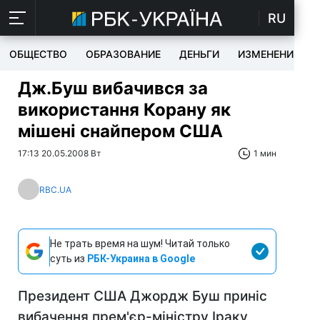
RU
ОБЩЕСТВО
ОБРАЗОВАНИЕ
ДЕНЬГИ
ИЗМЕНЕНИЯ
Дж.Буш вибачився за
використання Корану як
мішені снайпером США
17:13 20.05.2008 Вт
1 мин
RBC.UA
Не трать время на шум! Читай только
суть из
РБК-Украина в Google
Президент США Джордж Буш приніс
вибачення прем'єр-міністру Іраку