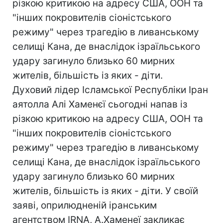
різкою критикою на адресу США, ООН та
"інших покровителів сіоністського
режиму" через трагедію в ливанському
селищі Кана, де внаслідок ізраїльського
удару загинуло близько 60 мирних
жителів, більшість із яких - діти.
Духовий лідер Ісламської Республіки Іран
аятолла Алі Хаменєї сьогодні напав із
різкою критикою на адресу США, ООН та
"інших покровителів сіоністського
режиму" через трагедію в ливанському
селищі Кана, де внаслідок ізраїльського
удару загинуло близько 60 мирних
жителів, більшість із яких - діти. У своїй
заяві, оприлюдненій іранським
агентством IRNA, А.Хаменеї закликає