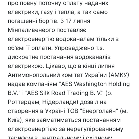
про повну поточну оплату наданих
електрики, газу і тепла, а так само
погашенні боргів. З 17 липня
Мінпаливенерго поставляє
електроенергію водоканалам тільки в
об'ємі її оплати. Упроваджено т.з.
дискретне постачання водоканалів
електрикою. Цікаво, що в кінці липня
Антимонопольний комітет України (АМКУ)
надав компаніям "AES Washington Holding
B.V." і "AES Silk Road Trading B. V." (р.
Роттердам, Нідерланди) дозвіл на
створення в Україні ТОВ "Енерголайн" (м.
Київ), яке займатиметься постачанням
електроенергією за нерегулірованному
тарифом в центральному і східному