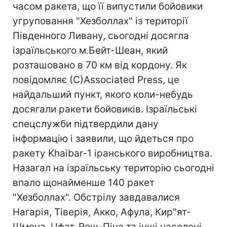
часом ракета, що її випустили бойовики
угруповання "Хезболлах" із території
Південного Ливану, сьогодні досягла
ізраїльського м.Бейт-Шеан, який
розташовано в 70 км від кордону. Як
повідомляє (С)Associated Press, це
найдальший пункт, якого коли-небудь
досягали ракети бойовиків. Ізраїльські
спецслужби підтвердили дану
інформацію і заявили, що йдеться про
ракету Khaibar-1 іранського виробництва.
Назагал на ізраїльську територію сьогодні
впало щонайменше 140 ракет
"Хезболлах". Обстрілу завдавалися
Нагарія, Тіверія, Акко, Афула, Кир"ят-
Шмона, Цфат, Рош-Піна та інші населені