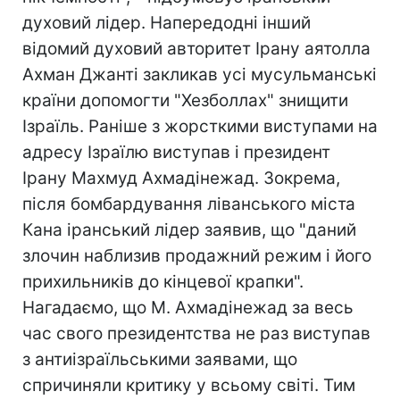
духовий лідер. Напередодні інший
відомий духовий авторитет Ірану аятолла
Ахман Джанті закликав усі мусульманські
країни допомогти "Хезболлах" знищити
Ізраїль. Раніше з жорсткими виступами на
адресу Ізраїлю виступав і президент
Ірану Махмуд Ахмадінежад. Зокрема,
після бомбардування ліванського міста
Кана іранський лідер заявив, що "даний
злочин наблизив продажний режим і його
прихильників до кінцевої крапки".
Нагадаємо, що М. Ахмадінежад за весь
час свого президентства не раз виступав
з антиізраїльськими заявами, що
спричиняли критику у всьому світі. Тим