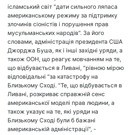
ісламський світ "дати сильного ляпаса
американському режиму за підтримку
злочинів сіоністів і порушення прав
мусульманських народів". За його
словами, адміністрація президента США
Джорджа Буша, як і інші західні уряди, а
також ООН, що реагує мовчанням на те,
що відбувається в Ливані, "рівною мірою
відповідальні "за катастрофу на
Близькому Сході. "Те, що відбувається в
Ливані, розкриває справжній сенс
американської моделі прав людини, а
також указує на те, які уряди на
Близькому Сході були б бажані
американській адміністрації", -