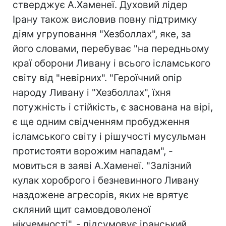
стверджує А.Хаменеї. Духовий лідер
Ірану також висловив повну підтримку
діям угруповання "Хезболлах", яке, за
його словами, перебуває "на передньому
краї оборони Ливану і всього ісламського
світу від "невірних". "Героїчний опір
народу Ливану і "Хезболлах", їхня
потужність і стійкість, є заснована на вірі,
є ще одним свідченням пробудження
ісламського світу і рішучості мусульман
протистояти ворожим нападам", -
мовиться в заяві А.Хаменеї. "Залізний
кулак хороброго і безневинного Ливану
наздожене агресорів, яких не врятує
скляний щит самовдоволеної
нікчемності", - підсумовує іранський