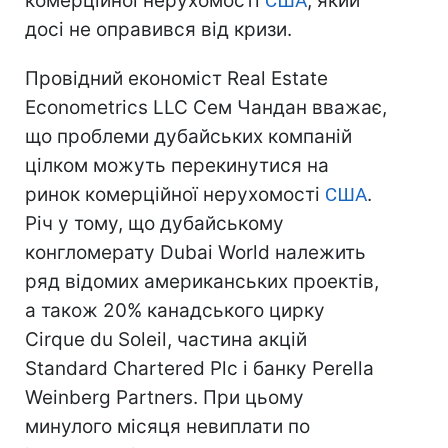
комерційної нерухомості
США
, який
досі не оправився від кризи.
Провідний економіст Real Estate
Econometrics LLC Сем Чандан вважає,
що проблеми дубайських компаній
цілком можуть перекинутися на
ринок комерційної нерухомості
США
.
Річ у тому, що дубайському
конгломерату Dubai World належить
ряд відомих американських проектів,
а також 20% канадського цирку
Cirque du Soleil, частина акцій
Standard Chartered Plc і банку Perella
Weinberg Partners. При цьому
минулого місяця невиплати по