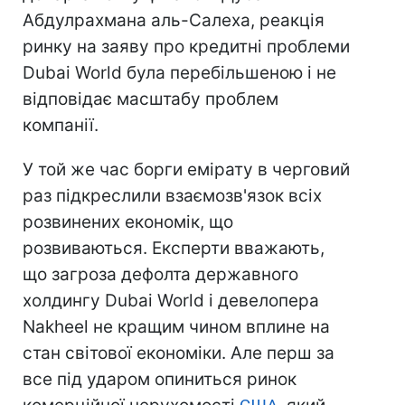
Абдулрахмана аль-Салеха, реакція
ринку на заяву про кредитні проблеми
Dubai World була перебільшеною і не
відповідає масштабу проблем
компанії.
У той же час борги емірату в черговий
раз підкреслили взаємозв'язок всіх
розвинених економік, що
розвиваються. Експерти вважають,
що загроза дефолта державного
холдингу Dubai World і девелопера
Nakheel не кращим чином вплине на
стан світової економіки. Але перш за
все під ударом опиниться ринок