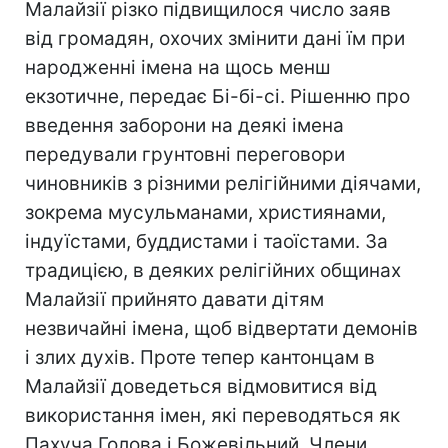
Малайзії різко підвищилося число заяв
від громадян, охочих змінити дані їм при
народженні імена на щось менш
екзотичне, передає Бі-бі-сі. Рішенню про
введення заборони на деякі імена
передували грунтовні переговори
чиновників з різними релігійними діячами,
зокрема мусульманами, християнами,
індуїстами, буддистами і таоїстами. За
традицією, в деяких релігійних общинах
Малайзії прийнято давати дітям
незвичайні імена, щоб відвертати демонів
і злих духів. Проте тепер кантонцам в
Малайзії доведеться відмовитися від
використання імен, які переводяться як
Пахуча Голова і Божевільний. Члени