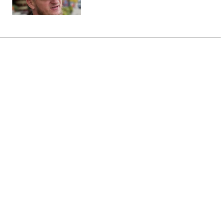
Главная
»
Аналитика
»
Статьи
В.Ющенко почав консультації
щодо розпуску парламенту
12:18 01.08.2006 Вт
4 мин
RBC.UA
Не трать время на шум! Читай только суть из
РБК-Украина в Google
Президент України проводить
консультації з лідерами політичних сил
про дострокове припинення повноважень