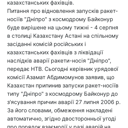
казахстанських фахівців.
Питання про відновлення запусків ракет-
носіїв "Дніпро" з космодрому Байконур
буде вирішене на цьому тижні - 4 серпня
в столиці Казахстану Астані на спільному
засіданні комісій російських і
казахстанських фахівців з ліквідації
наслідків аварії ракети-носія "Дніпро",
передає НТВ. Сьогодні керівник урядової
комісії Азамат Абдимомунов заявив, що
Казахстан припинив запуски ракет-носіїв
типу "Дніпро" з космодрому Байконур до
з'ясування причин аварії 27 липня 2006 р.
За його словами, обмеження накладені
автоматично, згідно двосторонньої угоді
про порядок взаємодії у разі аварій на