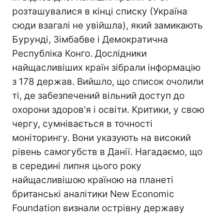
розташувалися в кінці списку (Україна
сюди взагалі не увійшла), який замикають
Бурунді, Зімбабве і Демократична
Республіка Конго. Дослідники
найщасливіших країн зібрали інформацію
з 178 держав. Вийшло, що список очолили
ті, де забезпечений вільний доступ до
охорони здоров'я і освіти. Критики, у свою
чергу, сумнівається в точності
моніторингу. Вони указують на високий
рівень самогубств в Данії. Нагадаємо, що
в середині липня цього року
найщасливішою країною на планеті
британські аналітики New Economic
Foundation визнали острівну державу