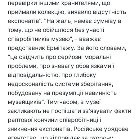
перевірки іншими хранителями, що
приймали колекцію, виявило відсутність
експонатів". "На жаль, немає сумніву в
тому, що не обійшлося без участі
співробітників музею", - вважає
представник Ермітажу. За його словами,
"це свідчить про серйозні моральні
проблеми, про зневагу обов'язками і
відповідальністю, про глибоку
недосконалість системи зберігання,
побудовану на презумпції невинність
музейщиків". Тим часом, в музеї
закликають не поспішати зв'язувати факти
раптової кончини співробітниці і
зникнення експонатів. Російське урядове
агентство, що відповідає за охорону