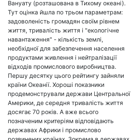
Вануату (розташована в Тихому океані).
Тут оцінка йшла по трьом параметрам:
задоволеність громадян своїм рівнем
життя, тривалість життя і "екологічне
навантаження" - кількість землі,
необхідної для забезпечення населення
продуктами живлення і нейтралізації
відходів промислового виробництва.
Першу десятку цього рейтингу зайняли
країни Океанії. Хороші показники
продемонстрували держави Центральної
Америки, де середня тривалість життя
досягає 70 років. А вже всього
позначеним критеріям відповідають
державах Африки і промислово
розвинених країнах. Зокрема в державах