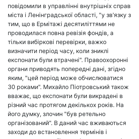
повідомили в управлінні внутрішніх справ
міста і Ленінградської області, "у зв'язку з
тим, що в Ермітажі десятиліттями не
проводилася повна ревізія фондів, а
тільки вибіркові перевірки, важко
визначити період часу, коли зниклі
експонати були втрачені". Правоохоронні
органи приводять попередні дані, згідно
яким, "цей період може обчислюватися
30 роками". Михайло Піотровський також
вважає, що експонати були викрадені в
різний час протягом декількох років. На
його думку, злочин "був ретельно
організований". В даний час вживаються
заходи до встановлення термінів і