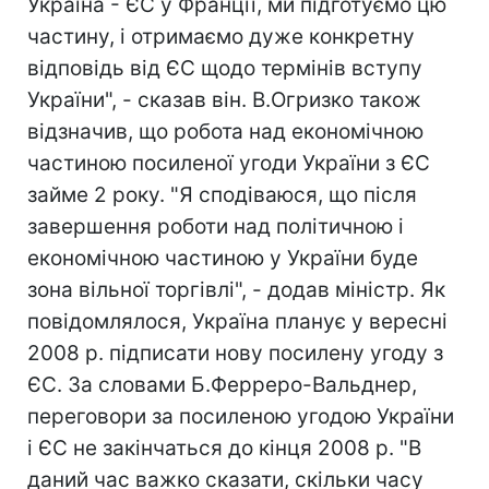
Україна - ЄС у Франції, ми підготуємо цю
частину, і отримаємо дуже конкретну
відповідь від ЄС щодо термінів вступу
України", - сказав він. В.Огризко також
відзначив, що робота над економічною
частиною посиленої угоди України з ЄС
займе 2 року. "Я сподіваюся, що після
завершення роботи над політичною і
економічною частиною у України буде
зона вільної торгівлі", - додав міністр. Як
повідомлялося, Україна планує у вересні
2008 р. підписати нову посилену угоду з
ЄС. За словами Б.Ферреро-Вальднер,
переговори за посиленою угодою України
і ЄС не закінчаться до кінця 2008 р. "В
даний час важко сказати, скільки часу