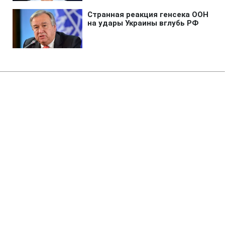
Главная
»
Аналитика
»
Статьи
Турецькі ВПС завдали
авіаудару по позиціях курдів в
Іраку
12:26 11.05.2008 Вс
2 мин
RBC.UA
Не трать время на шум! Читай только суть из
РБК-Украина в Google