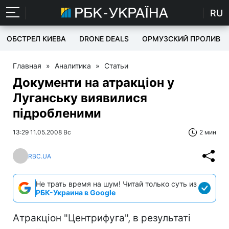
RU
ОБСТРЕЛ КИЕВА
DRONE DEALS
ОРМУЗСКИЙ ПРОЛИВ
Главная
»
Аналитика
»
Статьи
Документи на атракціон у
Луганську виявилися
підробленими
13:29 11.05.2008 Вс
2 мин
RBC.UA
Не трать время на шум! Читай только суть из
РБК-Украина в Google
Атракціон "Центрифуга", в результаті