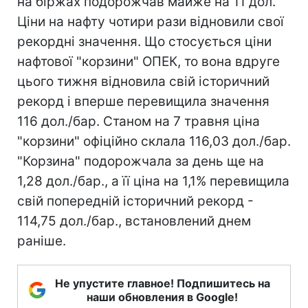
на біржах подорожчав майже на 11 дол.
Ціни на нафту чотири рази відновили свої
рекордні значення. Що стосується ціни
нафтової "корзини" ОПЕК, то вона вдруге
цього тижня відновила свій історичний
рекорд і вперше перевищила значення
116 дол./бар. Станом на 7 травня ціна
"корзини" офіційно склала 116,03 дол./бар.
"Корзина" подорожчала за день ще на
1,28 дол./бар., а її ціна на 1,1% перевищила
свій попередній історичний рекорд -
114,75 дол./бар., встановлений днем
раніше.
Не упустите главное! Подпишитесь на
наши обновления в Google!