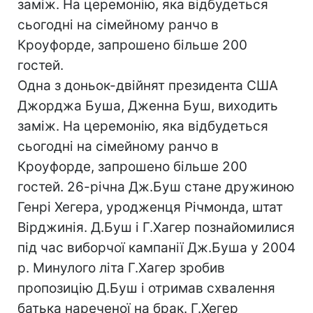
заміж. На церемонію, яка відбудеться
сьогодні на сімейному ранчо в
Кроуфорде, запрошено більше 200
гостей.
Одна з доньок-двійнят президента США
Джорджа Буша, Дженна Буш, виходить
заміж. На церемонію, яка відбудеться
сьогодні на сімейному ранчо в
Кроуфорде, запрошено більше 200
гостей. 26-річна Дж.Буш стане дружиною
Генрі Хегера, уродженця Річмонда, штат
Вірджинія. Д.Буш і Г.Хагер познайомилися
під час виборчої кампанії Дж.Буша у 2004
р. Минулого літа Г.Хагер зробив
пропозицію Д.Буш і отримав схвалення
батька нареченої на брак. Г.Хегер