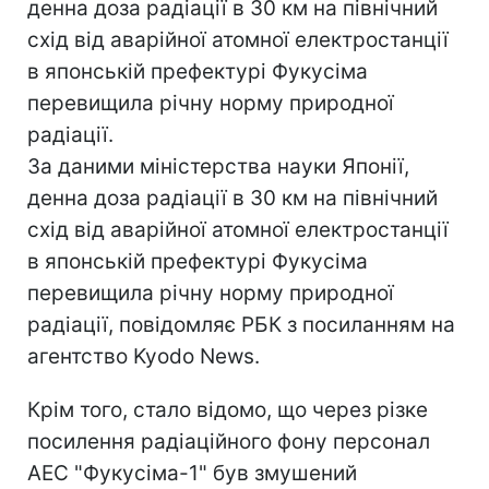
денна доза радіації в 30 км на північний
схід від аварійної атомної електростанції
в японській префектурі Фукусіма
перевищила річну норму природної
радіації.
За даними міністерства науки Японії,
денна доза радіації в 30 км на північний
схід від аварійної атомної електростанції
в японській префектурі Фукусіма
перевищила річну норму природної
радіації, повідомляє РБК з посиланням на
агентство Kyodo News.
Крім того, стало відомо, що через різке
посилення радіаційного фону персонал
АЕС "Фукусіма-1" був змушений