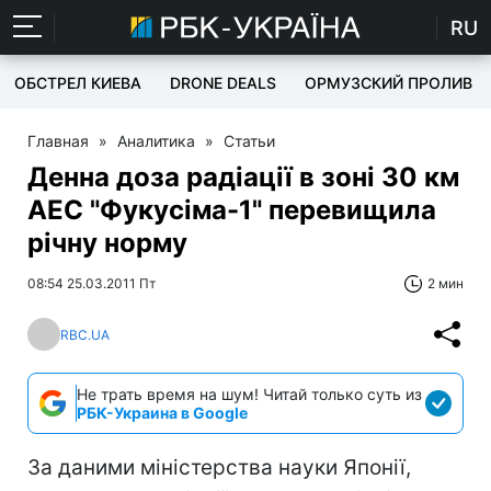
RU
ОБСТРЕЛ КИЕВА
DRONE DEALS
ОРМУЗСКИЙ ПРОЛИВ
Главная
»
Аналитика
»
Статьи
Денна доза радіації в зоні 30 км
АЕС "Фукусіма-1" перевищила
річну норму
08:54 25.03.2011 Пт
2 мин
RBC.UA
Не трать время на шум! Читай только суть из
РБК-Украина в Google
За даними міністерства науки Японії,