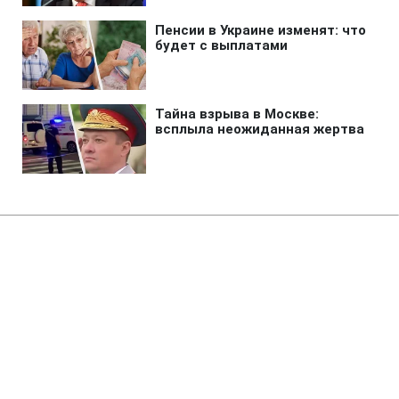
Главная
»
Аналитика
»
Статьи
Зростає кількість жертв
землетрусу і цунамі в Японії
08:12 25.03.2011 Пт
3 мин
RBC.UA