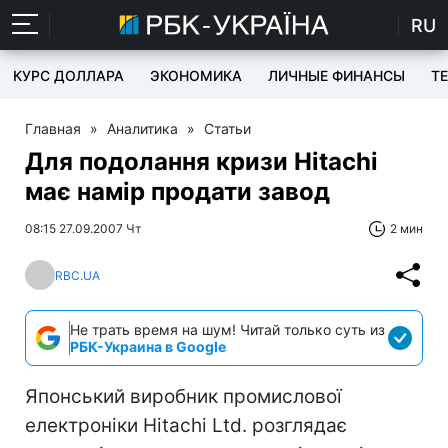
RU
КУРС ДОЛЛАРА
ЭКОНОМИКА
ЛИЧНЫЕ ФИНАНСЫ
T
Главная
»
Аналитика
»
Статьи
Для подолання кризи Hitachi
має намір продати завод
08:15 27.09.2007 Чт
2 мин
RBC.UA
Не трать время на шум! Читай только суть из
РБК-Украина в Google
Японський виробник промислової
електроніки Hitachi Ltd. розглядає