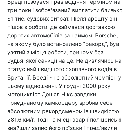
Бреді позбувся прав водіння терміном на
три роки і зобов'язаний виплатити близько
$1 тис. судових витрат. Після арешту він
пішов з роботи, де займався доставкою
дорогих автомобілів за наймом. Porsche,
на якому було встановлено "рекорд", був
узятий з місця роботи, причому без
будья-якої санкції на це. Не дивлячись на
статус найшвидшого схопленого водія в
Британії, Бреді - не абсолютний чемпіон у
цьому відношенні. У грудні 2000 року
мотоцикліст Денієл Нікс завдяки
приєднаному камкордеру зробив себе
абсолютним рекордсменом із швидкістю
281,6 км/г. Тоді на місці аварії поліцейські
знайшли запис його поїздки і пред'явили