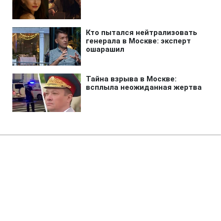
Главная
»
Аналитика
»
Статьи
На аукціон виставлена база
міжконтинентальних ядерних
ракет
05:00 27.09.2007 Чт
1 мин