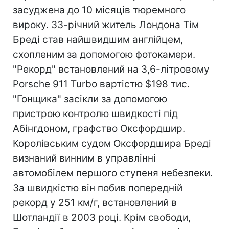
засуджена до 10 місяців тюремного
вироку. 33-річний житель Лондона Тім
Бреді став найшвидшим англійцем,
схопленим за допомогою фотокамери.
"Рекорд" встановлений на 3,6-літровому
Porsche 911 Turbo вартістю $198 тис.
"Гонщика" засікли за допомогою
пристрою контролю швидкості під
Абінгдоном, графство Оксфордшир.
Королівським судом Оксфордшира Бреді
визнаний винним в управлінні
автомобілем першого ступеня небезпеки.
За швидкістю він побив попередній
рекорд у 251 км/г, встановлений в
Шотландії в 2003 році. Крім свободи,