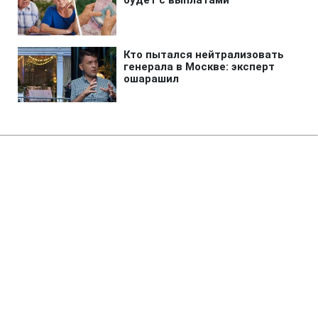
Главная
»
Аналитика
»
Интервью
О.Розенфельд: "В підвищенні
цін на продукти харчування
величезну роль грає
спекулятивна складова".
14:12 26.05.2008 Пн
10 мин
RBC.UA