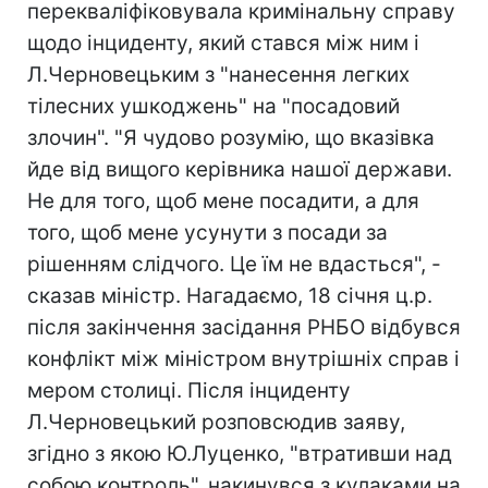
перекваліфіковувала кримінальну справу
щодо інциденту, який стався між ним і
Л.Черновецьким з "нанесення легких
тілесних ушкоджень" на "посадовий
злочин". "Я чудово розумію, що вказівка
йде від вищого керівника нашої держави.
Не для того, щоб мене посадити, а для
того, щоб мене усунути з посади за
рішенням слідчого. Це їм не вдасться", -
сказав міністр. Нагадаємо, 18 січня ц.р.
після закінчення засідання РНБО відбувся
конфлікт між міністром внутрішніх справ і
мером столиці. Після інциденту
Л.Черновецький розповсюдив заяву,
згідно з якою Ю.Луценко, "втративши над
собою контроль", накинувся з кулаками на