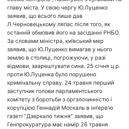
главу міста. У свою чергу Ю.Луценко
заявив, що всього лише дав
Л.Черновецькому ляпас після того, як
останній обмовив його на засіданні РНБО.
За словами міністра, київський мер
заявив, що Ю.Луценко вимагав у нього
землю в столиці, погрожуючи, у разі
відмови, заарештувати сина. 25 січня ц.р.
проти Ю.Луценка було порушено
кримінальну справу. 24 травня перший
заступник голови парламентського
комітету з боротьби з оргзлочинністю і
корупцією Геннадій Москаль в інтерв'ю
газеті "Дзеркало тижня" заявив, що
Генпрокуратура має намір 26 травня