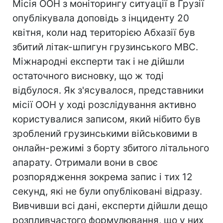
Місія ООН з моніторингу ситуації в Грузії
опублікувала доповідь з інциденту 20
квітня, коли над територією Абхазії був
збитий літак-шпигун грузинського МВС.
Міжнародні експерти так і не дійшли
остаточного висновку, що ж тоді
відбулося. Як з'ясувалося, представники
місії ООН у ході розслідування активно
користувалися записом, який нібито був
зроблений грузинськими військовими в
онлайн-режимі з борту збитого літального
апарату. Отримали вони в своє
розпорядження зокрема запис і тих 12
секунд, які не були опубліковані відразу.
Вивчивши всі дані, експерти дійшли дещо
розпливчастого формулювання, що у них