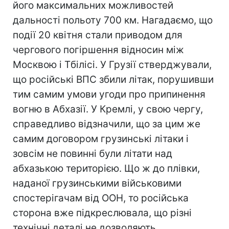
його максимальних можливостей
дальності польоту 700 км. Нагадаємо, що
події 20 квітня стали приводом для
чергового погіршення відносин між
Москвою і Тбілісі. У Грузії стверджували,
що російські ВПС збили літак, порушивши
тим самим умови угоди про припинення
вогню в Абхазії. У Кремлі, у свою чергу,
справедливо відзначили, що за цим же
самим договором грузинські літаки і
зовсім не повинні були літати над
абхазькою територією. Що ж до плівки,
наданої грузинськими військовими
спостерігачам від ООН, то російська
сторона вже підкреслювала, що різні
технічні деталі не дозволяють