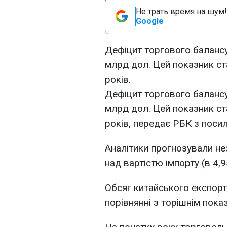
Не трать время на шум!
Google
Дефіцит торгового балансу
млрд дол. Цей показник ст
років.
Дефіцит торгового балансу
млрд дол. Цей показник ст
років, передає РБК з посил
Аналітики прогнозували не
над вартістю імпорту (в 4,9
Обсяг китайського експорту
порівнянні з торішнім показ