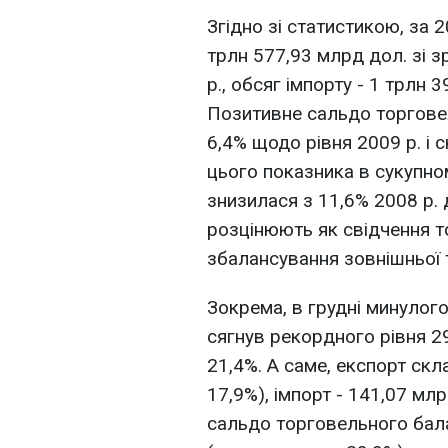
Згідно зі статистикою, за 
трлн 577,93 млрд дол. зі 
р., обсяг імпорту - 1 трлн 
Позитивне сальдо торгове
6,4% щодо рівня 2009 р. і 
цього показника в сукупном
знизилася з 11,6% 2008 р. 
розцінюють як свідчення т
збалансування зовнішньої т
Зокрема, в грудні минулого
сягнув рекордного рівня 2
21,4%. А саме, експорт скл
17,9%), імпорт - 141,07 мл
сальдо торговельного бал