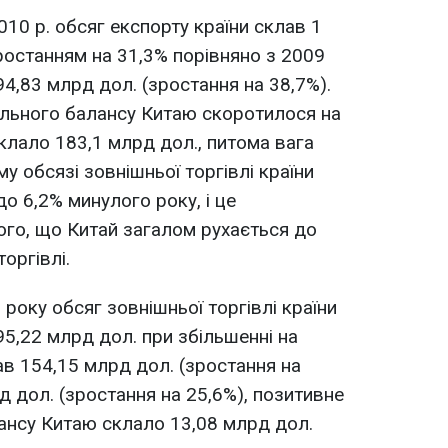
2010 р. обсяг експорту країни склав 1
зростанням на 31,3% порівняно з 2009
394,83 млрд дол. (зростання на 38,7%).
льного балансу Китаю скоротилося на
склало 183,1 млрд дол., питома вага
у обсязі зовнішньої торгівлі країни
до 6,2% минулого року, і це
ого, що Китай загалом рухається до
оргівлі.
 року обсяг зовнішньої торгівлі країни
95,22 млрд дол. при збільшенні на
ав 154,15 млрд дол. (зростання на
рд дол. (зростання на 25,6%), позитивне
ансу Китаю склало 13,08 млрд дол.