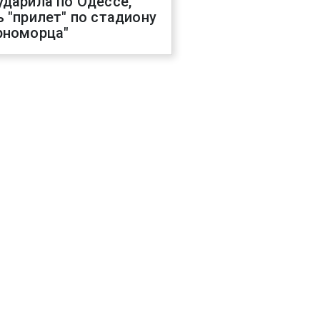
ударила по Одессе,
ь "прилет" по стадиону
рноморца"