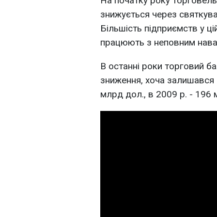
На початку року торговельн
знижується через святкува
Більшість підприємств у цій
працюють з неповним нав
В останні роки торговий 
зниження, хоча залишався 
млрд дол., в 2009 р. - 196 