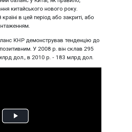
ий баланс у Китаї, як правило,
ння китайського нового року.
 країні в цей період або закриті, або
антаженням.
баланс КНР демонстрував тенденцію до
позитивним. У 2008 р. він склав 295
млрд дол., в 2010 р. - 183 млрд дол.
Play