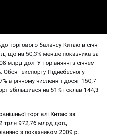
Video
до торгового балансу Китаю в січні
ол., що на 50,3% менше показника за
,08 млрд дол. У порівнянні з січнем
. Обсяг експорту Піднебесної у
,7% в річному численні і досяг 150,7
порт збільшився на 51% і склав 144,3
овнішньої торгівлі Китаю за
2 трлн 972,76 млрд дол.,
івняно з показником 2009 р.