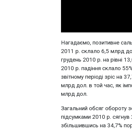
Нагадаємо, позитивне саль
2011 р. склало 6,5 млрд д
грудень 2010 р. на рівні 13
2010 р. падіння склало 55%
звітному періоді зріс на 37
млрд дол. в той час, як ім
млрд дол.
Загальний обсяг обороту з
підсумками 2010 р. сягнув 
збільшившись на 34,7% пор