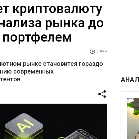
ает криптовалюту
анализа рынка до
 портфелем
6 мин
лютном рынке становится гораздо
ению современных
стентов
АНАЛ