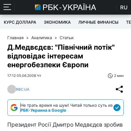
RU
КУРС ДОЛЛАРА
ЭКОНОМИКА
ЛИЧНЫЕ ФИНАНСЫ
T
Главная
»
Аналитика
»
Статьи
Д.Медвєдєв: "Північний потік"
відповідає інтересам
енергобезпеки Європи
17:12 05.06.2008 Чт
2 мин
RBC.UA
Не трать время на шум! Читай только суть из
РБК-Украина в Google
Президент Росії Дмитро Медвєдєв зробив