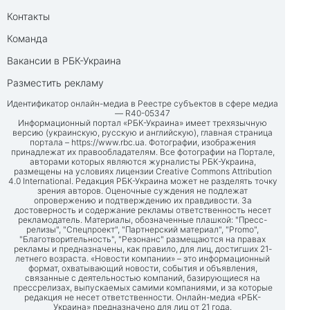
Контакты
Команда
Вакансии в РБК-Украина
Разместить рекламу
Идентификатор онлайн-медиа в Реестре субъектов в сфере медиа
— R40-05347
Информационный портал «РБК-Украина» имеет трехязычную
версию (украинскую, русскую и английскую), главная страница
портала –
https://www.rbc.ua
. Фотографии, изображения
принадлежат их правообладателям. Все фотографии на Портале,
авторами которых являются журналисты РБК-Украина,
размещены на условиях лицензии Creative Commons Attribution
4.0 International. Редакция РБК-Украина может не разделять точку
зрения авторов. Оценочные суждения не подлежат
опровержению и подтверждению их правдивости. За
достоверность и содержание рекламы ответственность несет
рекламодатель. Материалы, обозначенные плашкой: "Пресс-
релизы", "Спецпроект", "Партнерский материал", "Promo",
"Благотворительность", "Резонанс" размещаются на правах
рекламы и предназначены, как правило, для лиц, достигших 21-
летнего возраста. «Новости компании» – это информационный
формат, охватывающий новости, события и объявления,
связанные с деятельностью компаний, базирующиеся на
прессрелизах, выпускаемых самими компаниями, и за которые
редакция не несет ответственности. Онлайн-медиа «РБК-
Украина» предназначено для лиц от 21 года.