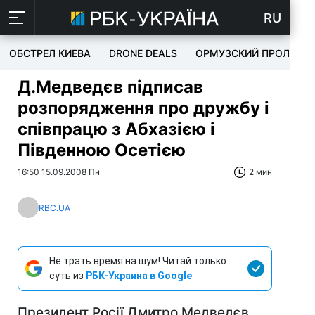
RU
ОБСТРЕЛ КИЕВА
DRONE DEALS
ОРМУЗСКИЙ ПРОЛИВ
Д.Медведєв підписав
розпорядження про дружбу і
співпрацю з Абхазією і
Південною Осетією
16:50 15.09.2008 Пн
2 мин
RBC.UA
Не трать время на шум! Читай только
суть из
РБК-Украина в Google
Президент Росії Дмитро Медведєв