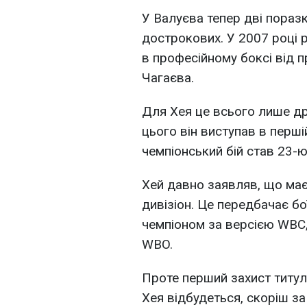
У Валуєва тепер дві поразк
дострокових. У 2007 році 
в професійному боксі від 
Чагаєва.
Для Хея це всього лише др
цього він виступав в першій
чемпіонський бій став 23-
Хей давно заявляв, що має
дивізіон. Це передбачає бо
чемпіоном за версією WBC,
WBO.
Проте перший захист титу
Хея відбудеться, скоріш за