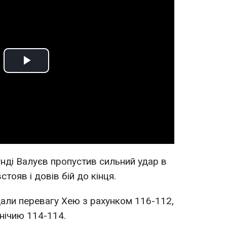
Play
Video
нді Валуєв пропустив сильний удар в
стояв і довів бій до кінця.
ддали перевагу Хею з рахунком 116-112,
нічию 114-114.