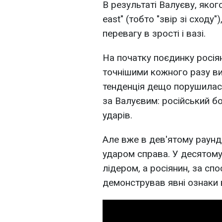
В результаті Валуєву, яког
east" (тобто "звір зі сходу
перевагу в зрості і вазі.
На початку поєдинку росіян
точнішими кожного разу ви
тенденція дещо порушилас
за Валуєвим: російський б
ударів.
Але вже в дев'ятому раунд
ударом справа. У десятому
лідером, а росіянин, за сп
демонстрував явні ознаки 