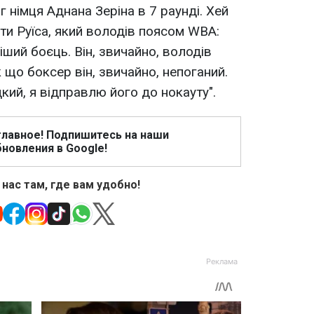
г німця Аднана Зеріна в 7 раунді. Хей
ти Руїса, який володів поясом WBA:
іший боєць. Він, звичайно, володів
к що боксер він, звичайно, непоганий.
кий, я відправлю його до нокауту".
главное! Подпишитесь на наши
новления в Google!
 нас там, где вам удобно!