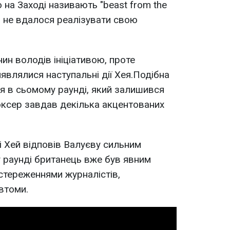
о на Заході називають "beast from the
"), не вдалося реалізувати свою
ин володів ініціативою, проте
являлися наступальні дії Хея.Подібна
я в сьомому раунді, який залишився
оксер завдав декілька акцентованих
і Хей відповів Валуєву сильним
 раунді британець вже був явним
остереженнями журналістів,
втоми.