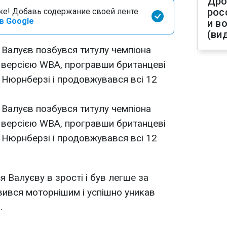
Дро
рос
оке! Добавь содержание своей ленте
в Google
и в
(ви
Валуєв позбувся титулу чемпіона
за версією WBA, програвши британцеві
 Нюрнберзі і продовжувався всі 12
Валуєв позбувся титулу чемпіона
за версією WBA, програвши британцеві
 Нюрнберзі і продовжувався всі 12
я Валуєву в зрості і був легше за
явився моторнішим і успішно уникав
.