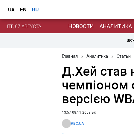
UA
EN
RU
НОВОСТИ
АНАЛИТИКА
ПТ, 07 АВГУСТА
ШОУ
Главная
»
Аналитика
»
Статьи
Д.Хей став
чемпіоном с
версією WB
13:57 08.11.2009 Вс
RBC.UA