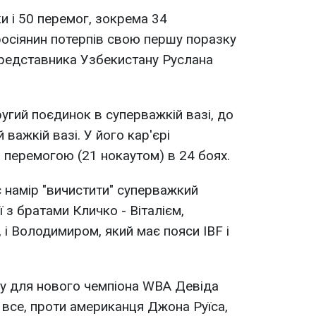
и і 50 перемог, зокрема 34
росіянин потерпів свою першу поразку
представника Узбекистану Руслана
угий поєдинок в суперважкій вазі, до
 важкій вазі. У його кар'єрі
ю перемогою (21 нокаутом) в 24 боях.
 намір "вичистити" суперважкий
ї з братами Кличко - Віталієм,
 і Володимиром, який має пояси IBF і
лу для нового чемпіона WBA Девіда
 все, проти американця Джона Руїса,