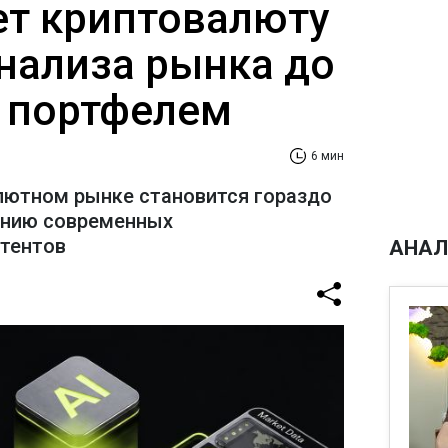
ает криптовалюту
анализа рынка до
 портфелем
6 мин
лютном рынке становится гораздо
ению современных
стентов
АНАЛ