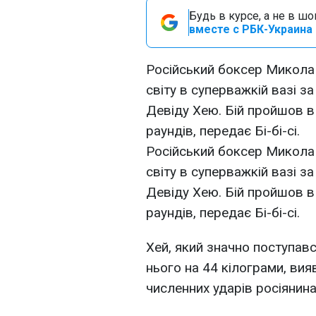
Будь в курсе, а не в ш
вместе с РБК-Украина 
Російський боксер Микола 
світу в суперважкій вазі 
Девіду Хею. Бій пройшов в
раундів, передає Бі-бі-сі.
Російський боксер Микола 
світу в суперважкій вазі 
Девіду Хею. Бій пройшов в
раундів, передає Бі-бі-сі.
Хей, який значно поступавс
нього на 44 кілограми, ви
численних ударів росіянина