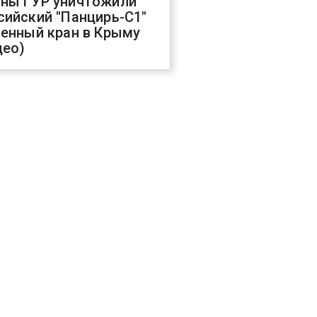
ны ГУР уничтожили
сийский "Панцирь-С1"
оенный кран в Крыму
део)