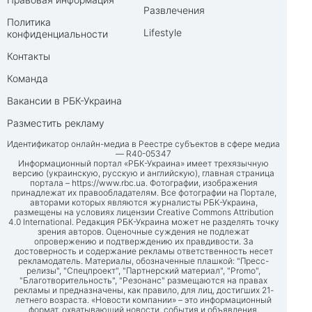
Развлечения
Политика
Lifestyle
конфиденциальности
Контакты
Команда
Вакансии в РБК-Украина
Разместить рекламу
Идентификатор онлайн-медиа в Реестре субъектов в сфере медиа
— R40-05347
Информационный портал «РБК-Украина» имеет трехязычную
версию (украинскую, русскую и английскую), главная страница
портала –
https://www.rbc.ua
. Фотографии, изображения
принадлежат их правообладателям. Все фотографии на Портале,
авторами которых являются журналисты РБК-Украина,
размещены на условиях лицензии Creative Commons Attribution
4.0 International. Редакция РБК-Украина может не разделять точку
зрения авторов. Оценочные суждения не подлежат
опровержению и подтверждению их правдивости. За
достоверность и содержание рекламы ответственность несет
рекламодатель. Материалы, обозначенные плашкой: "Пресс-
релизы", "Спецпроект", "Партнерский материал", "Promo",
"Благотворительность", "Резонанс" размещаются на правах
рекламы и предназначены, как правило, для лиц, достигших 21-
летнего возраста. «Новости компании» – это информационный
формат, охватывающий новости, события и объявления,