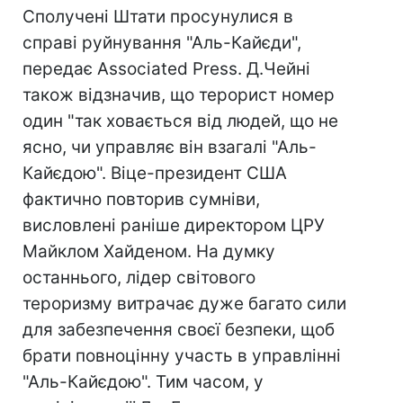
Сполучені Штати просунулися в
справі руйнування "Аль-Кайєди",
передає Associated Press. Д.Чейні
також відзначив, що терорист номер
один "так ховається від людей, що не
ясно, чи управляє він взагалі "Аль-
Кайєдою". Віце-президент США
фактично повторив сумніви,
висловлені раніше директором ЦРУ
Майклом Хайденом. На думку
останнього, лідер світового
тероризму витрачає дуже багато сили
для забезпечення своєї безпеки, щоб
брати повноцінну участь в управлінні
"Аль-Кайєдою". Тим часом, у