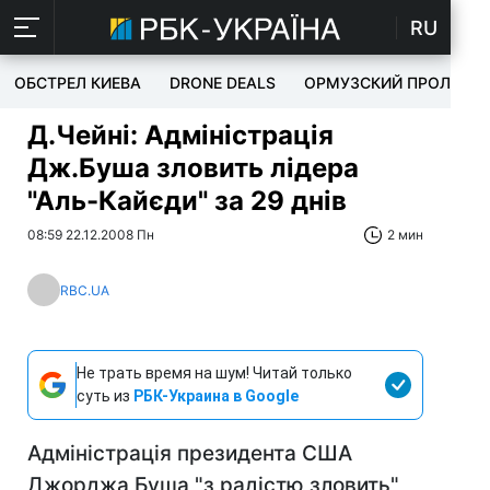
RU
ОБСТРЕЛ КИЕВА
DRONE DEALS
ОРМУЗСКИЙ ПРОЛИВ
Д.Чейні: Адміністрація
Дж.Буша зловить лідера
"Аль-Кайєди" за 29 днів
08:59 22.12.2008 Пн
2 мин
RBC.UA
Не трать время на шум! Читай только
суть из
РБК-Украина в Google
Адміністрація президента США
Джорджа Буша "з радістю зловить"