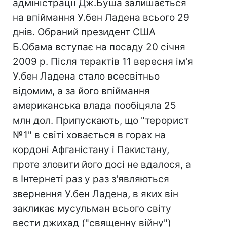
адміністрації Дж.Буша залишається
на впіймання У.бен Ладена всього 29
днів. Обраний президент США
Б.Обама вступає на посаду 20 січня
2009 р. Після терактів 11 вересня ім'я
У.бен Ладена стало всесвітньо
відомим, а за його впіймання
американська влада пообіцяла 25
млн дол. Припускають, що "терорист
№1" в світі ховається в горах на
кордоні Афганістану і Пакистану,
проте зловити його досі не вдалося, а
в Інтернеті раз у раз з'являються
звернення У.бен Ладена, в яких він
закликає мусульман всього світу
вести джихад ("священну війну")